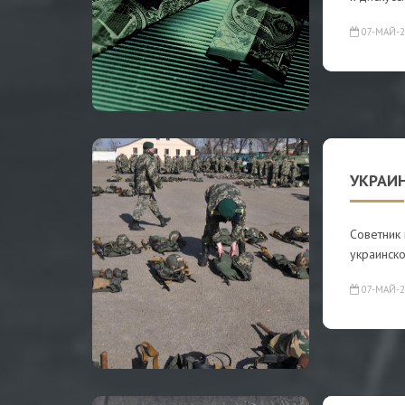
07-МАЙ-2
УКРАИН
Советник 
украинско
07-МАЙ-2