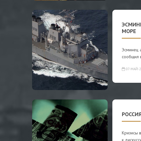
ЭСМИНЕ
МОРЕ
Эсминец а
сообщил в
07-МАЙ-2
РОССИ
Кризисы в
к дискусс