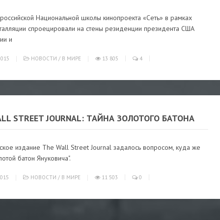
 российской Национальной школы кинопроекта «Сеть» в рамках
талляции спроецировали на стены резиденции президента США
ии и
015
НОВОСТИ
/
В МИРЕ
13 805
4
LL STREET JOURNAL: ТАЙНА ЗОЛОТОГО БАТОНА
кое издание The Wall Street Journal задалось вопросом, куда же
лотой батон Януковича".
015
НОВОСТИ
/
В МИРЕ
11 503
0