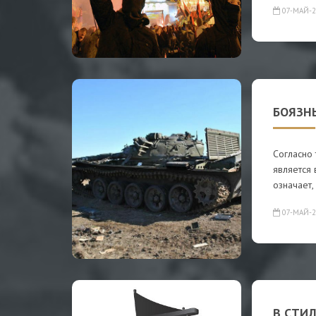
07-МАЙ-2
БОЯЗН
Согласно
является 
означает,
07-МАЙ-2
В СТИ