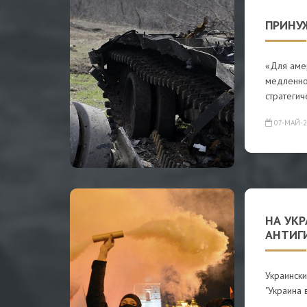
ПРИНУ
«Для аме
медленно
стратегич
07-МАЙ-2
НА УКР
АНТИГ
Украинск
"Украина 