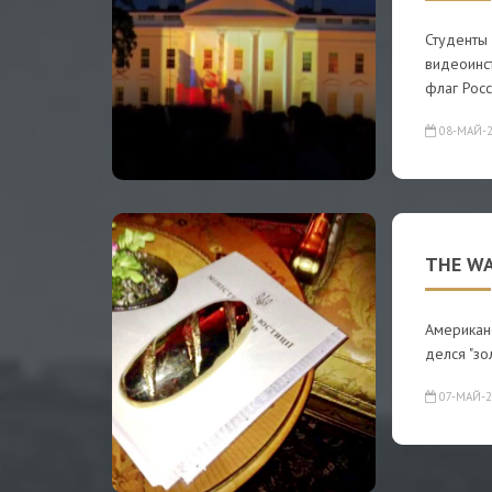
Студенты
видеоинс
флаг Росс
08-МАЙ-2
THE WA
Американс
делся "зо
07-МАЙ-2