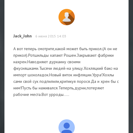
Jack_John
6 июня 2015 14:03
А вот теперь смотрите,какой может быть прикол.(А он не
прикол).Ротшильды хапают Рошен.Закрывают фабрики
нахрен.Наводняют дуркаину своими
фкусняшками.Тысячи людей-на улицу.Хохляцкий бакс-на
импорт шоколадок.Новый виток инфляции.Урра!Хохлы
сами свой сук подпилили,критикуя порося.Да и хрен бы с
ним!Пусть бы наживался.Теперпь,дурни,потеряют
рабочие места.Вот урроды.....