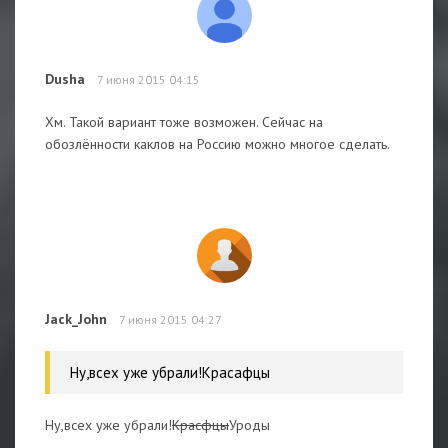
Dusha
7 июня 2015 04:15
Хм. Такой вариант тоже возможен. Сейчас на
обозлённости каклов на Россию можно многое сделать.
Jack_John
7 июня 2015 04:27
Ну,всех уже убрали!Красафцы
Ну,всех уже убрали!
Красфцы
Уроды