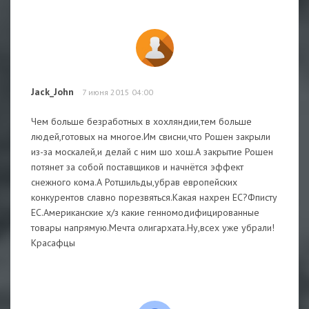
Jack_John
7 июня 2015 04:00
Чем больше безработных в хохляндии,тем больше
людей,готовых на многое.Им свисни,что Рошен закрыли
из-за москалей,и делай с ним шо хош.А закрытие Рошен
потянет за собой поставщиков и начнётся эффект
снежного кома.А Ротшильды,убрав европейских
конкурентов славно порезвяться.Какая нахрен ЕС?Фписту
ЕС.Американские х/з какие генномодифицированные
товары напрямую.Мечта олигархата.Ну,всех уже убрали!
Красафцы