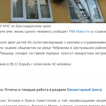
ГУ МЧС по Краснодарскому краю
очи унес жизнь одного человека, сообщает
РИА Новости
со ссылко
исле двое детей. Их госпитализировали с ожогами и отравлениями
ому зданию общежития на улице Чебрикова в Центральном районе
. Площадь пожара составила порядка трехсот квадратных метров
ло в 09.22. Борьбу с огнем вели 42 человека.
е. Отчеты и текущая работа в разделе
Гуманитарный Центр
ксея Зотьева и Голоса Севастополя, и тем неравнодушным людям
 частичную помощь Виктории Магер, девочке, которая попала по