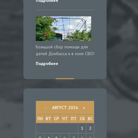
Подробнее
Большой сбор помощи для
детей Донбасса и в зоне СВО!
Подробнее
«
АВГУСТ 2026 »
ПН
ВТ
СР
ЧТ
ПТ
СБ
ВС
1
2