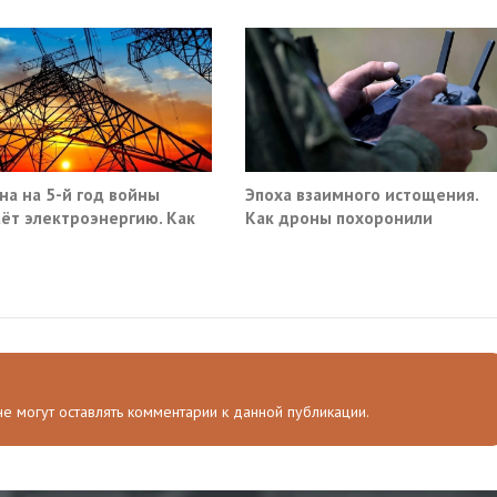
на на 5-й год войны
Эпоха взаимного истощения.
ёт электроэнергию. Как
Как дроны похоронили
военное превосходство
 не могут оставлять комментарии к данной публикации.