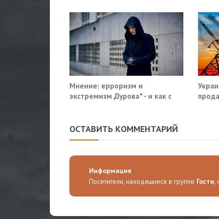
Мнение: ерроризм и
Украи
экстремизм Дурова* - и как с
прода
этим жить
так?
ОСТАВИТЬ КОММЕНТАРИЙ
Информация
Посетители, находящиеся в группе
Гости
,