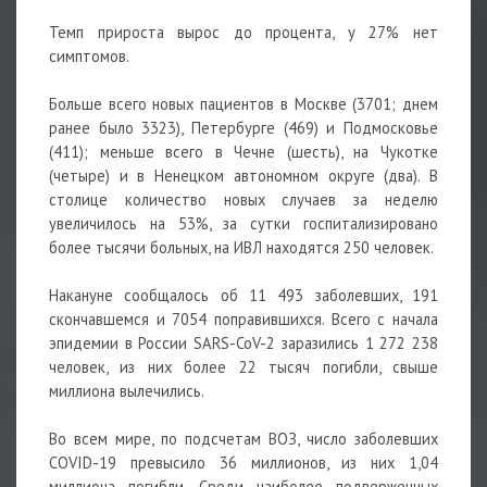
Темп прироста вырос до процента, у 27% нет
симптомов.
Больше всего новых пациентов в Москве (3701; днем
ранее было 3323), Петербурге (469) и Подмосковье
(411); меньше всего в Чечне (шесть), на Чукотке
(четыре) и в Ненецком автономном округе (два). В
столице количество новых случаев за неделю
увеличилось на 53%, за сутки госпитализировано
более тысячи больных, на ИВЛ находятся 250 человек.
Накануне сообщалось об 11 493 заболевших, 191
скончавшемся и 7054 поправившихся. Всего с начала
эпидемии в России SARS-CoV-2 заразились 1 272 238
человек, из них более 22 тысяч погибли, свыше
миллиона вылечились.
Во всем мире, по подсчетам ВОЗ, число заболевших
COVID-19 превысило 36 миллионов, из них 1,04
миллиона погибли. Среди наиболее подверженных