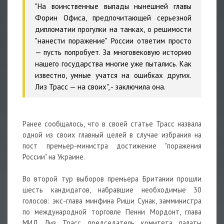
"На воинственные выпады нынешней главы
Форин Офиса, предпочитающей серьезной
дипломатии прогулки на танках, о решимости
"нанести поражение" России ответим просто
— пусть попробует. За многовековую историю
нашего государства многие уже пытались. Как
известно, умные учатся на ошибках других.
Лиз Трасс — на своих", - заключила она.
Ранее сообщалось, что в своей статье Трасс назвала
одной из своих главный целей в случае избрания на
пост премьер-министра достижение "поражения
России" на Украине.
Во второй тур выборов премьера Британии прошли
шесть кандидатов, набравшие необходимые 30
голосов: экс-глава минфина Риши Сунак, замминистра
по международной торговле Пенни Мордонт, глава
МИД Лиз Трасс, председатель комитета палаты