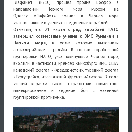
"Лафайет" (F710) прошел пролив Босфор в
направлении Черного моря курсом на
Одессу. «Лафайет» сменил в Черном море
участвовавшее в учениях соединение кораблей.
Отметим, что 21 марта
отряд кораблей НАТО
завершил совместные учения с ВМС Румынии в
Черном море
, в ходе которых выполнили
артиллерийские стрельбы. В состав корабельной
группировки НАТО, уже покинувшей Черное море,
входили, в частности, крейсер «Виксбург» ВМС США,
канадский фрегат «Фредериктон», турецкий фрегат
«Тургутрейс», итальянский фрегат «Ализео». В ходе
учений корабли также отработали совместное
маневрирование и ведение боя с наземной
группировкой противника.