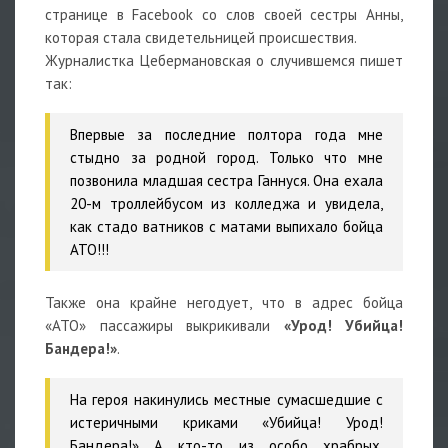
странице в Facebook со слов своей сестры Анны,
которая стала свидетельницей происшествия.
Журналистка Цебермановская о случившемся пишет
так:
Впервые за последние полтора года мне
стыдно за родной город. Только что мне
позвонила младшая сестра Ганнуся. Она ехала
20-м троллейбусом из колледжа и увидела,
как стадо ватников с матами выпихало бойца
АТО!!!
Также она крайне негодует, что в адрес бойца
«АТО» пассажиры выкрикивали
«Урод! Убийца!
Бандера!»
.
На героя накинулись местные сумасшедшие с
истеричными криками «Убийца! Урод!
Бандера!» А кто-то из особо храбрых,