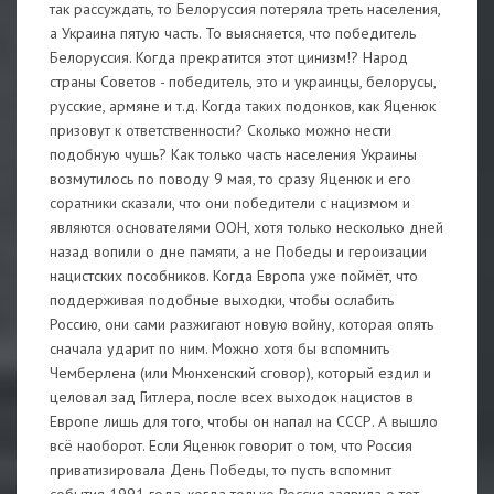
так рассуждать, то Белоруссия потеряла треть населения,
а Украина пятую часть. То выясняется, что победитель
Белоруссия. Когда прекратится этот цинизм!? Народ
страны Советов - победитель, это и украинцы, белорусы,
русские, армяне и т.д. Когда таких подонков, как Яценюк
призовут к ответственности? Сколько можно нести
подобную чушь? Как только часть населения Украины
возмутилось по поводу 9 мая, то сразу Яценюк и его
соратники сказали, что они победители с нацизмом и
являются основателями ООН, хотя только несколько дней
назад вопили о дне памяти, а не Победы и героизации
нацистских пособников. Когда Европа уже поймёт, что
поддерживая подобные выходки, чтобы ослабить
Россию, они сами разжигают новую войну, которая опять
сначала ударит по ним. Можно хотя бы вспомнить
Чемберлена (или Мюнхенский сговор), который ездил и
целовал зад Гитлера, после всех выходок нацистов в
Европе лишь для того, чтобы он напал на СССР. А вышло
всё наоборот. Если Яценюк говорит о том, что Россия
приватизировала День Победы, то пусть вспомнит