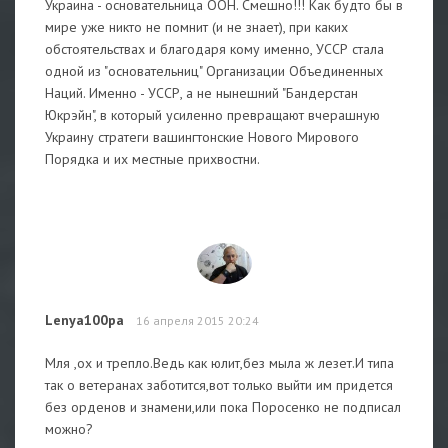
Украина - основательница ООН. Смешно!!! Как будто бы в
мире уже никто не помнит (и не знает), при каких
обстоятельствах и благодаря кому именно, УССР стала
одной из "основательниц" Организации Объединенных
Наций. Именно - УССР, а не нынешний "Бандерстан
Юкрэйн", в который усиленно превращают вчерашную
Украину стратеги вашингтонские Нового Мирового
Порядка и их местные прихвостни.
Lenya100pa
16 апреля 2015 20:24
Мля ,ох и трепло.Ведь как юлит,без мыла ж лезет.И типа
так о ветеранах заботится,вот только выйти им придется
без орденов и знамени,или пока Поросенко не подписал
можно?