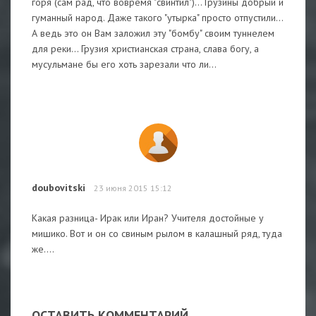
горя (сам рад, что вовремя "свинтил")... Грузины добрый и
гуманный народ. Даже такого "утырка" просто отпустили...
А ведь это он Вам заложил эту "бомбу" своим туннелем
для реки... Грузия христианская страна, слава богу, а
мусульмане бы его хоть зарезали что ли...
doubovitski
23 июня 2015 15:12
Какая разница- Ирак или Иран? Учителя достойные у
мишико. Вот и он со свиным рылом в калашный ряд, туда
же....
ОСТАВИТЬ КОММЕНТАРИЙ