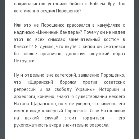
националистов устроили бойню в Бабьем Яру. Так
кого именно осудил Порошенко?
Или это не Порошенко красовался в камуфляже с
надписью «Циничный бандера»? Почему он не надел
этот во всех смыслах замечательный костюм в
Кнессет? Я думаю, что вкупе с кипой он смотрелся
бы вполне органично, дополняя клоунский образ
Петрушки.
Ну и отдельно, вне категорий, заявление Порошенко,
что «Щаранский боролся против советских
репрессий и за свободу Украины». Историки и
археологи, конечно, знают о существовании некоего
Натана Щаранского, но я не уверен, что именно его
имел в виду кошерный Поросёнок. Льву Натановичу
на всякий случай стоит гордиться – его
рукопожатность вчера значительно возросла.