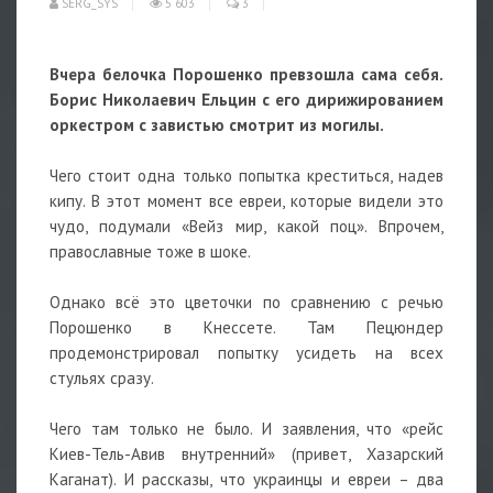
SERG_SYS
5 603
3
Вчера белочка Порошенко превзошла сама себя.
Борис Николаевич Ельцин с его дирижированием
оркестром с завистью смотрит из могилы.
Чего стоит одна только попытка креститься, надев
кипу. В этот момент все евреи, которые видели это
чудо, подумали «Вейз мир, какой поц». Впрочем,
православные тоже в шоке.
Однако всё это цветочки по сравнению с речью
Порошенко в Кнессете. Там Пецюндер
продемонстрировал попытку усидеть на всех
стульях сразу.
Чего там только не было. И заявления, что «рейс
Киев-Тель-Авив внутренний» (привет, Хазарский
Каганат). И рассказы, что украинцы и евреи – два