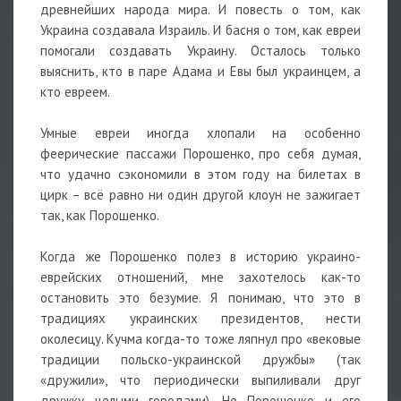
древнейших народа мира. И повесть о том, как
Украина создавала Израиль. И басня о том, как евреи
помогали создавать Украину. Осталось только
выяснить, кто в паре Адама и Евы был украинцем, а
кто евреем.
Умные евреи иногда хлопали на особенно
феерические пассажи Порошенко, про себя думая,
что удачно сэкономили в этом году на билетах в
цирк – всё равно ни один другой клоун не зажигает
так, как Порошенко.
Когда же Порошенко полез в историю украино-
еврейских отношений, мне захотелось как-то
остановить это безумие. Я понимаю, что это в
традициях украинских президентов, нести
околесицу. Кучма когда-то тоже ляпнул про «вековые
традиции польско-украинской дружбы» (так
«дружили», что периодически выпиливали друг
дружку целыми городами). Но Порошенко и его