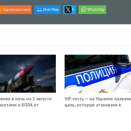
Одноклассники
Мой Мир
X
WhatsApp
вник в ночь на 2 августа
VIP-гость — на Украине назвали
акетами и БПЛА от
цель, которую атаковали в
ва до Саратова
московском кафе