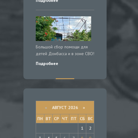
Подробнее
Большой сбор помощи для
детей Донбасса и в зоне СВО!
Подробнее
«
АВГУСТ 2026 »
ПН
ВТ
СР
ЧТ
ПТ
СБ
ВС
1
2