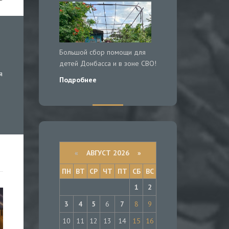
Большой сбор помощи для
детей Донбасса и в зоне СВО!
я
Подробнее
«
АВГУСТ 2026 »
ПН
ВТ
СР
ЧТ
ПТ
СБ
ВС
1
2
3
4
5
6
7
8
9
10
11
12
13
14
15
16