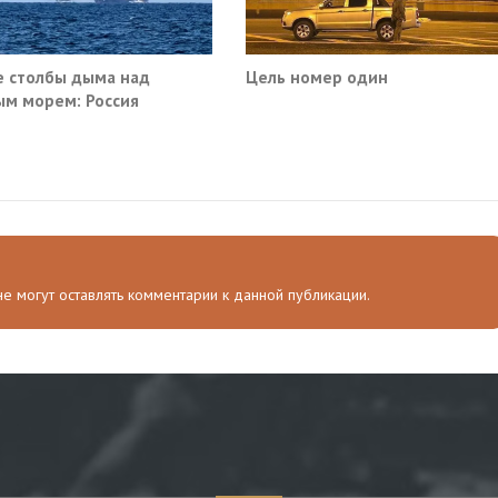
 столбы дыма над
Цель номер один
м морем: Россия
ила очередные сухогрузы
а
 не могут оставлять комментарии к данной публикации.