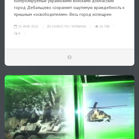
Контролируемый украинскими войсками донбасский
город Дебальцево сохраняет ощутимую враждебность к
пришлым «освободителям». Весь город испещрен
15-ЯНВ-2015
НОВОСТИ
/
УКРАИНА
16 788
6