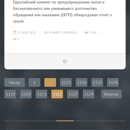
Европейский комитет по предупреждению пыток и
бесчеловечного или унижающего достоинство
обращения или наказания (ЕКПП) обнародовал отчёт о
своей
13-ЯНВ-2015
В МИРЕ
/
УКРАИНА
7 424
1
Назад
1
...
1115
1116
1117
1118
1119
1120
1121
1122
1123
1124
Вперед