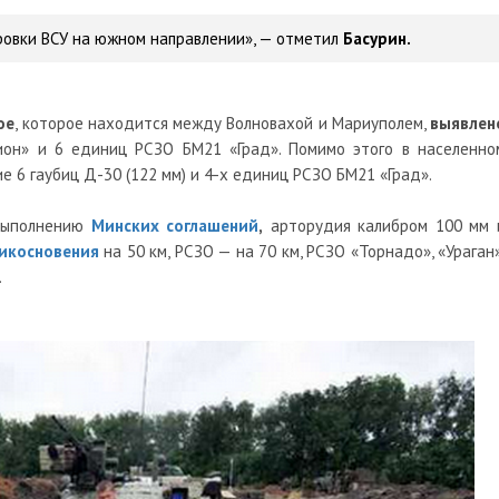
ровки ВСУ на южном направлении», — отметил
Басурин.
ое
, которое находится между Волновахой и Мариуполем,
выявлен
он» и 6 единиц РСЗО БМ21 «Град». Помимо этого в населенно
 6 гаубиц Д-30 (122 мм) и 4-х единиц РСЗО БМ21 «Град».
 выполнению
Минских соглашений
,
арторудия калибром 100 мм 
икосновения
на 50 км, РСЗО — на 70 км, РСЗО «Торнадо», «Ураган»
.