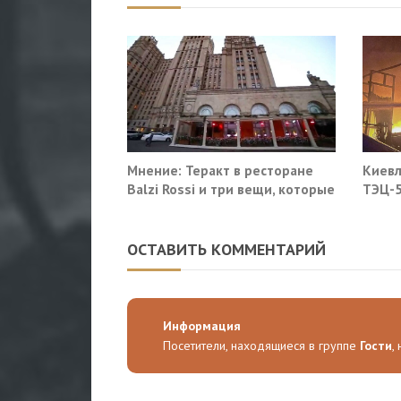
Мнение: Теракт в ресторане
Киевл
Balzi Rossi и три вещи, которые
ТЭЦ-5
система не умеет видеть в
себе
ОСТАВИТЬ КОММЕНТАРИЙ
Информация
Посетители, находящиеся в группе
Гости
,