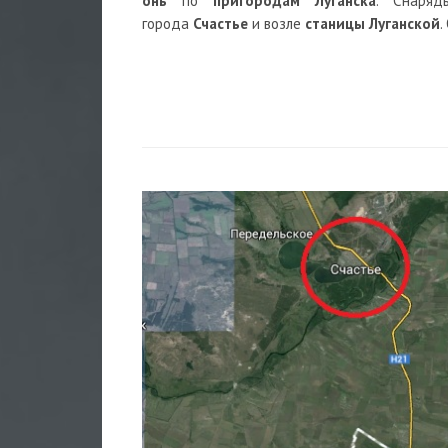
онь
по
пригородам Луганска
. Снаря
города
Счастье
и возле
станицы Луганской
.