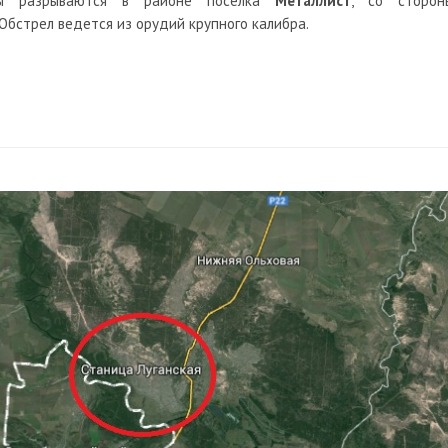
ды разрываются в районе поселка
Металлист
, со сторон
 Обстрел ведется из орудий крупного калибра.