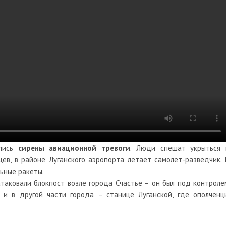
ились
сирены авиационной тревоги
. Люди спешат укрыться 
ев, в районе Луганского аэропорта летает самолет-разведчик. 
ьные ракеты.
таковали блокпост возле города Счастье – он был под контроле
 и в другой части города – станице Луганской, где ополченц