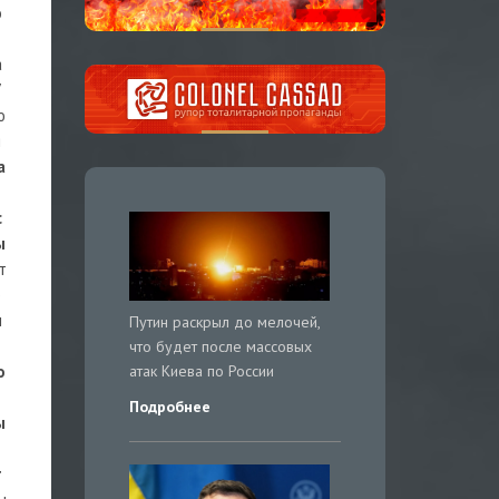
о
а
7
ю
я
а
с
ы
т
р
л
Путин раскрыл до мелочей,
что будет после массовых
атак Киева по России
о
Подробнее
ы
г