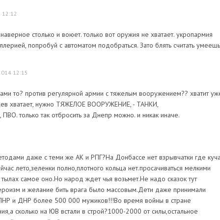
 12:12
 наверное столько и воюет. только вот оружия не хватает. укропармия
ллерией, попробуй с автоматом подобраться. Зато блять считать умееш
2014 12:15
матами то? против регулярной армии с тяжелым вооружением?? хватит уж
цев хватает, нужно ТЯЖЕЛОЕ ВООРУЖЕНИЕ, - ТАНКИ,
О. только так отбросить за Днепр можно. и никак иначе.
методами даже с теми же АК и РПГ?На Донбассе нет взрывчатки где куч
ейчас лето,зеленки полно,плотного кольца нет.просачиваться мелкими
 тылах самое оно.Но народ ждет чья возьмет.Не надо сказок тут
ероизм и желание бить врага было массовым.Дети даже принимали
 ЛНР и ДНР более 500 000 мужиков!!!Во время войны в стране
я,а сколько на ЮВ встали в строй?1000-2000 от силы,остальное