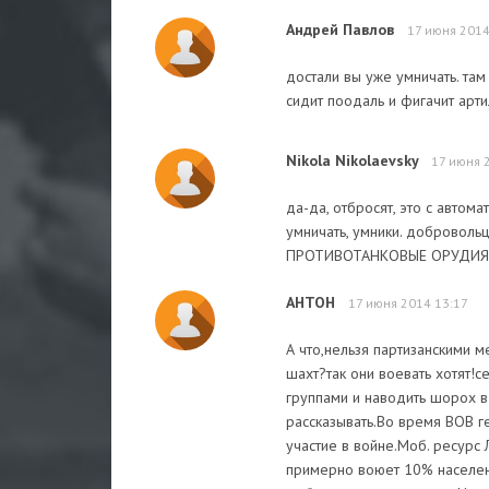
Андрей Павлов
17 июня 2014
достали вы уже умничать. там
сидит поодаль и фигачит арти
Nikola Nikolaevsky
17 июня 
да-да, отбросят, это с авто
умничать, умники. доброволь
ПРОТИВОТАНКОВЫЕ ОРУДИЯ, ПВ
АНТОН
17 июня 2014 13:17
А что,нельзя партизанскими 
шахт?так они воевать хотят!с
группами и наводить шорох в
рассказывать.Во время ВОВ г
участие в войне.Моб. ресурс
примерно воюет 10% населени