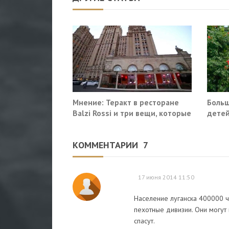
Мнение: Теракт в ресторане
Больш
Balzi Rossi и три вещи, которые
детей
система не умеет видеть в
себе
КОММЕНТАРИИ
7
17 июня 2014 11:50
Население луганска 400000 ч
пехотные дивизии. Они могут 
спасут.