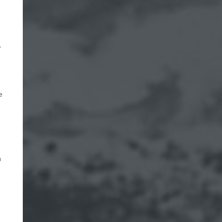
ь
е
а