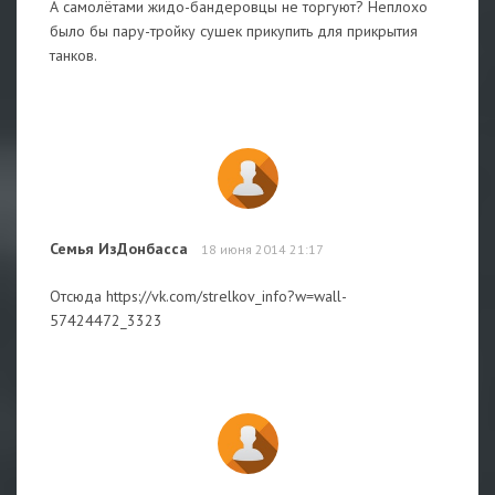
А самолётами жидо-бандеровцы не торгуют? Неплохо
было бы пару-тройку сушек прикупить для прикрытия
танков.
Семья ИзДонбасса
18 июня 2014 21:17
Отсюда https://vk.com/strelkov_info?w=wall-
57424472_3323