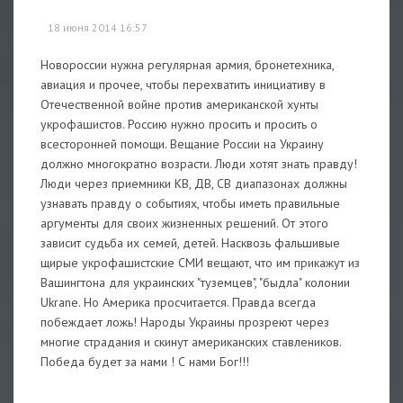
18 июня 2014 16:57
Новороссии нужна регулярная армия, бронетехника,
авиация и прочее, чтобы перехватить инициативу в
Отечественной войне против американской хунты
укрофашистов. Россию нужно просить и просить о
всесторонней помощи. Вещание России на Украину
должно многократно возрасти. Люди хотят знать правду!
Люди через приемники КВ, ДВ, СВ диапазонах должны
узнавать правду о событиях, чтобы иметь правильные
аргументы для своих жизненных решений. От этого
зависит судьба их семей, детей. Насквозь фальшивые
щирые укрофашистские СМИ вещают, что им прикажут из
Вашингтона для украинских "туземцев", "быдла" колонии
Ukrane. Но Америка просчитается. Правда всегда
побеждает ложь! Народы Украины прозреют через
многие страдания и скинут американских ставлеников.
Победа будет за нами ! С нами Бог!!!