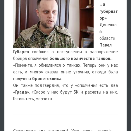
ый
губернат
ор
»
Донецко
й
области
Павел
Губарев
сообщил о поступлении в распоряжение
бойцов ополчения
большого количества танков
...
«Помните, я обмолвился о танках. Теперь они у нас
есть, и много» сказал он,не уточнив, откуда была
получена
бронетехника
.
Он также подтвердил, что у «ополчения есть два
«
Града
». «Скоро у нас будут БК и расчеты на них.
Готовьтесь, мерзота.
Сталинград мы выиграем! Уже очень скоро!» –