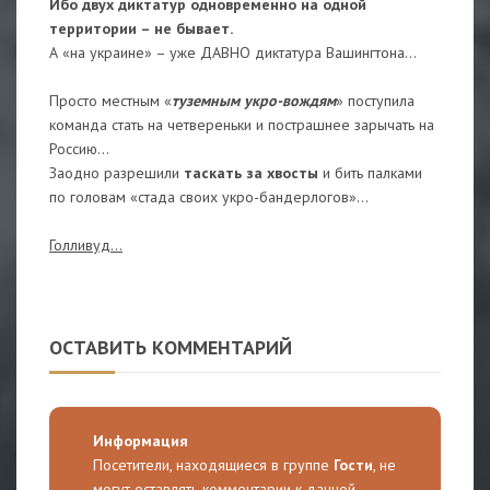
Ибо двух диктатур одновременно на одной
территории – не бывает.
А «на украине» – уже ДАВНО диктатура Вашингтона…
Просто местным «
туземным укро-вождям
» поступила
команда стать на четвереньки и пострашнее зарычать на
Россию…
Заодно разрешили
таскать за хвосты
и бить палками
по головам «стада своих укро-бандерлогов»…
Голливуд…
ОСТАВИТЬ КОММЕНТАРИЙ
Информация
Посетители, находящиеся в группе
Гости
, не
могут оставлять комментарии к данной