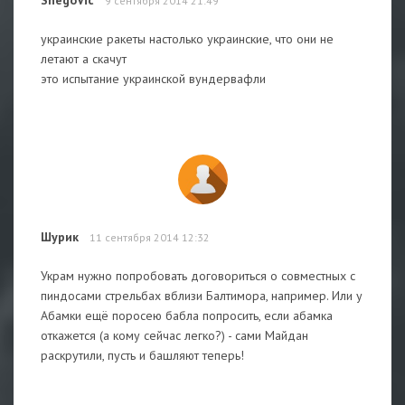
9 сентября 2014 21:49
украинские ракеты настолько украинские, что они не
летают а скачут
это испытание украинской вундервафли
Шурик
11 сентября 2014 12:32
Украм нужно попробовать договориться о совместных с
пиндосами стрельбах вблизи Балтимора, например. Или у
Абамки ещё поросею бабла попросить, если абамка
откажется (а кому сейчас легко?) - сами Майдан
раскрутили, пусть и башляют теперь!