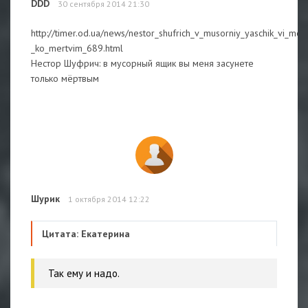
DDD
30 сентября 2014 21:30
http://timer.od.ua/news/nestor_shufrich_v_musorniy_yaschik_vi_me
_ko_mertvim_689.html
Нестор Шуфрич: в мусорный ящик вы меня засунете
только мёртвым
Шурик
1 октября 2014 12:22
Цитата: Екатерина
Так ему и надо.