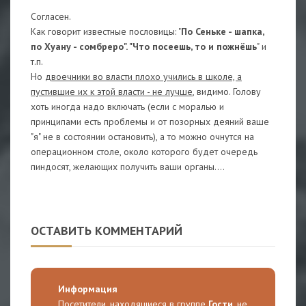
Согласен.
Как говорит известные пословицы: "
По Сеньке - шапка,
по Хуану - сомбреро". "Что посеешь, то и пожнёшь
" и
т.п.
Но
двоечники во власти плохо учились в школе, а
пустившие их к этой власти - не лучше
, видимо. Голову
хоть иногда надо включать (если с моралью и
принципами есть проблемы и от позорных деяний ваше
"я" не в состоянии остановить), а то можно очнутся на
операционном столе, около которого будет очередь
пиндосят, желающих получить ваши органы....
ОСТАВИТЬ КОММЕНТАРИЙ
Информация
Посетители, находящиеся в группе
Гости
, не