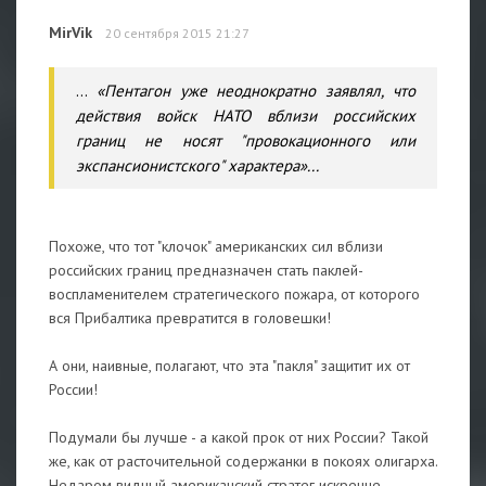
MirVik
20 сентября 2015 21:27
...
«Пентагон уже неоднократно заявлял, что
действия войск НАТО вблизи российских
границ не носят "провокационного или
экспансионистского" характера»...
Похоже, что тот "клочок" американских сил вблизи
российских границ предназначен стать паклей-
воспламенителем стратегического пожара, от которого
вся Прибалтика превратится в головешки!
А они, наивные, полагают, что эта "пакля" защитит их от
России!
Подумали бы лучше - а какой прок от них России? Такой
же, как от расточительной содержанки в покоях олигарха.
Недаром видный американский стратег искренне