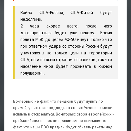
Война США-Россия, США-Китай будут
недолгими.
2 часа скорее всего, после чего
договариваться будет уже некому... Время
полета МБК до целей 40-50 минут. Только что
при ответном ударе со стороны России будут
уничтожены не только цели на территории
США, но и по всем странам-союзникам, так что
население мира будет проживать в южном
полушарии...
Во-первых: не факт, что пендюки будут лупить по
прямой, у них тоже подлодка в степях Укропины может
всплыть и отстреляться. Во-вторых: свора европейских и
прибалтийских шавок не принимает во внимание тот
факт, что наши ПВО вряд-ли будут сбивать ракеты над