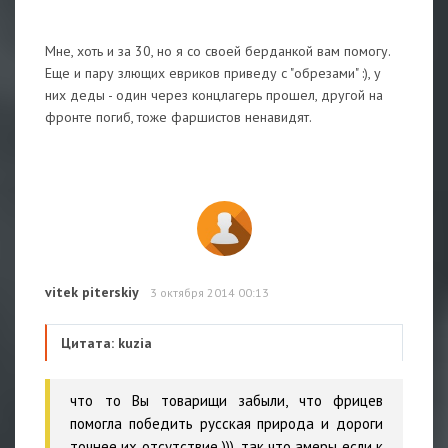
Мне, хоть и за 30, но я со своей берданкой вам помогу.
Еще и пару злющих евриков приведу с "обрезами" :), у
них деды - один через концлагерь прошел, другой на
фронте погиб, тоже фаршистов ненавидят.
vitek piterskiy
3 октября 2014 00:13
Цитата: kuzia
что то Вы товарищи забыли, что фрицев
помогла победить русская природа и дороги
точнее их отсутствие ))), так что амеры если к