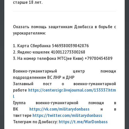
старше 18 лет.
Оказать помощь защитникам Донбасса в борьбе с
укрокарателями:
1. Карта Сбербанка
5469380039842876
2. Яндекс-кошелек 410012273300268
3. На номер телефона МТС(не Киви) +79780454589
Военно-гуманитарный центр помощи
подразделениям ВС ЛНР и ДНР
Заглавный пост о военно-гуманитарной
работе
https://centercigr.livejournal.com/153337.htm
l
Группа военно-гуманитарной помощи в
ВК
https://vk.com/militarydonbass
и в
твиттере
https://twitter.com/militarydonbass
Телеграм по Донбассу:
https://t.me/WarDonbass