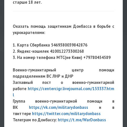
старше 18 лет.
Оказать помощь защитникам Донбасса в борьбе с
укрокарателями:
1. Карта Сбербанка
5469380039842876
2. Яндекс-кошелек 410012273300268
3. На номер телефона МТС(не Киви) +79780454589
Военно-гуманитарный центр помощи
подразделениям ВС ЛНР и ДНР
Заглавный пост о военно-гуманитарной
работе
https://centercigr.livejournal.com/153337.htm
l
Группа военно-гуманитарной помощи в
ВК
https://vk.com/militarydonbass
и в
твиттере
https://twitter.com/militarydonbass
Телеграм по Донбассу:
https://t.me/WarDonbass