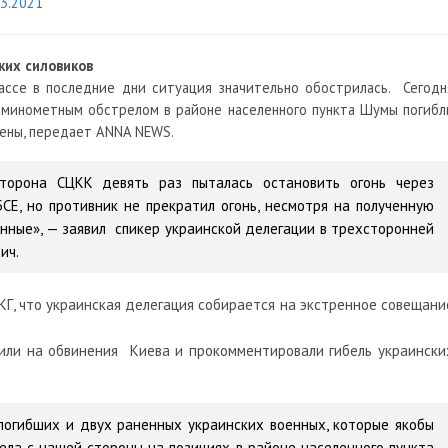
03.2021
ких силовиков
ссе в последние дни ситуация значительно обострилась. Сегодн
д минометным обстрелом в районе населенного пункта Шумы погибл
ены, передает ANNA NEWS.
торона СЦКК девять раз пыталась остановить огонь через
Е, но противник не прекратил огонь, несмотря на полученную
нные», — заявил спикер украинской делегации в трехсторонней
ич.
Г, что украинская делегация собирается на экстренное совещани
или на обвинения Киева и прокомментировали гибель украински
погибших и двух раненных украинских военных, которые якобы
ела с нашей стороны на позициях в районе населенного пункта