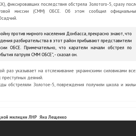
), фиксировавших последствия обстрела Золотого-5, сразу посл
нговой миссии (СММ) ОБСЕ. Об этом сообщил официальны
Осадчий.
войну против мирного населения Донбасса, прекрасно знают, что
едения разбирательства в этот район прибывают представители
сии ОБСЕ. Примечательно, что каратели начали обстрел по
бытия патруля СММ ОБСЕ", - сказал он.
ой раз указывает на отслеживание украинскими силовиками все
 преступных деяний.
жды обстреляли Золотое-5, повреждения получили школа и жилы
дной милиции ЛНР Яна Лещенко