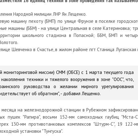
разместили 16 единиц техники в зоне проведения так называемо
вления Народной милиции ЛНР Ян Лещенко.
евую машину пехоту (БМП) по улице Фрунзе в поселке городског
ные машины (ББМ) - на улице Центральная в селе Катериновка; тр
ерритории школьного стадиона в Попасной; ББМ, БМП и четыр
Золотого.
ице Шевченко в Счастье, в жилом районе пгт Станица Луганская 
ой мониторинговой миссии) СММ (ОБСЕ) с 1 марта текущего года
накопления техники и тяжелого вооружения в зоне "ООС", что,
раинского руководства о желании мирного урегулирования
идетельствует об обратном", - добавил Лещенко.
ла месяца на железнодорожной станции в Рубежном зафиксирован
х пушек "Рапира", восьми 152-мм самоходных гаубиц "Мста-С"
рех 130-мм противотанковых комплексов "Штурм-С", 19 122-м
оходной установки "Тунгуска".