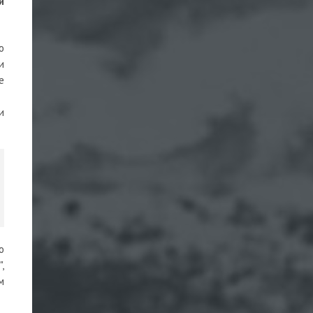
й
о
и
е
и
о
,
м