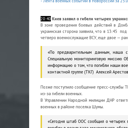
- Лента военных событий в Новороссии за 25.
20:40
Киев заявил о гибели четырех украинс
В зоне проведения боевых действий в Донба
украинская сторона заявила, что в 13:45 по
четверо военнослужащие ВСУ, еще двое — ран
«По предварительным данным, наша с
Специальную мониторинговую миссию ОБС
информацию о том, что погибли наши вое
контактной группе (ТКГ) Алексей Арестов
Позже поступило сообщение пресс-службы ТК
из-за гибели военных.
В Управлении Народной милиции ДНР ответ
военных в районе поселка Шумы.
«Сегодня штаб ООС сообщил о четырех 
погибли в результате минометного обстр