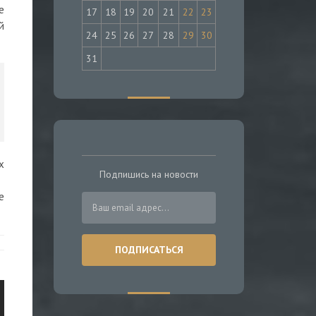
е
17
18
19
20
21
22
23
й
24
25
26
27
28
29
30
31
х
Подпишись на новости
е