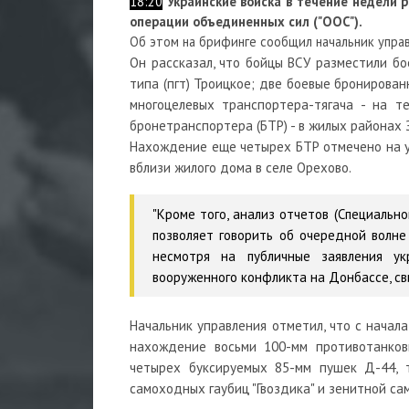
18:20
Украинские войска в течение недели 
операции объединенных сил ("ООС").
Об этом на брифинге сообщил начальник упра
Он рассказал, что бойцы ВСУ разместили бо
типа (пгт) Троицкое; две боевые бронирован
многоцелевых транспортера-тягача - на т
бронетранспортера (БТР) - в жилых районах 
Нахождение еще четырех БТР отмечено на ул
вблизи жилого дома в селе Орехово.
"Кроме того, анализ отчетов (Специальн
позволяет говорить об очередной волне 
несмотря на публичные заявления ук
вооруженного конфликта на Донбассе, св
Начальник управления отметил, что с нача
нахождение восьми 100-мм противотанковы
четырех буксируемых 85-мм пушек Д-44, т
самоходных гаубиц "Гвоздика" и зенитной сам