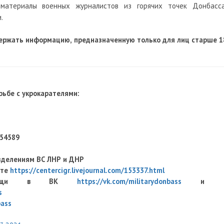
оматериалы военных журналистов из горячих точек Донбасса
.
ержать информацию, предназначенную только для лиц старше 1
ьбе с укрокарателями:
454589
зделениям ВС ЛНР и ДНР
оте
https://centercigr.livejournal.com/153337.html
й помощи в ВК
https://vk.com/militarydonbass
и 
s
bass