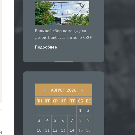
Большой сбор помощи для
детей Донбасса и в зоне СВО!
Подробнее
«
АВГУСТ 2026 »
ПН
ВТ
СР
ЧТ
ПТ
СБ
ВС
1
2
3
4
5
6
7
8
9
10
11
12
13
14
15
16
и