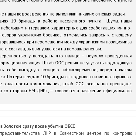
не наши подразделения не выполняли никаких огневых задач.
ициях 10 бригады в районе населенного пункта Шумы, наши
 небольшим интервалом, характерных для сработавших минно-
еговоров украинских боевиков отмечались запросы к старшему
дорвавшихся при перемещении между украинскими позициями, а
ного состава, выдвинувшегося на помощь раненым.
веренностью утверждать, что налицо – неумело проведенная
ормационная акция. Штаб ООС решил не упускать подходящую
ить себе выгодную позицию заблаговременно, перед началом
са. Потери в рядах 10 бригады от подрывов на минно-взрывных
те халатности командования, штаб ООС осознанно преподнес
а со стороны НМ ДНР», — говорится в заявлении официального
в Золотом сразу после убытия ОБСЕ
 представительства ЛНР в Совместном центре по контролю 