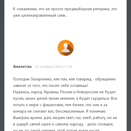
К сожалению, это не просто предвыборная риторика, это
уже целенаправленный слив...
Аналитик
11 октября 2014 21:34
Господин Захарченко, или пан, или товарищ, - обращение
зависит от того, что после себя оставишь!
Надеюсь, народ Украины, России и Новороссии не будет
пугать своих детей твоим именем, а будет гордиться. Все
потуги о мире с фашистами, тем белее, что они и за
комара не считают вас, бессмысленные. Я понимаю.
Выиграть время, дать людям свет, газ, хлеб, работу, но не
в ущерб самой идее и самому народу, - дело стоящее,
но не до такой степени, чтоб потом локти кусать.