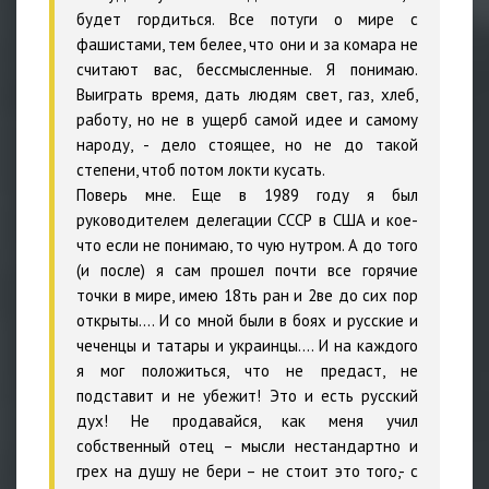
будет гордиться. Все потуги о мире с
фашистами, тем белее, что они и за комара не
считают вас, бессмысленные. Я понимаю.
Выиграть время, дать людям свет, газ, хлеб,
работу, но не в ущерб самой идее и самому
народу, - дело стоящее, но не до такой
степени, чтоб потом локти кусать.
Поверь мне. Еще в 1989 году я был
руководителем делегации СССР в США и кое-
что если не понимаю, то чую нутром. А до того
(и после) я сам прошел почти все горячие
точки в мире, имею 18ть ран и 2ве до сих пор
открыты…. И со мной были в боях и русские и
чеченцы и татары и украинцы…. И на каждого
я мог положиться, что не предаст, не
подставит и не убежит! Это и есть русский
дух! Не продавайся, как меня учил
собственный отец – мысли нестандартно и
грех на душу не бери – не стоит это того,- с