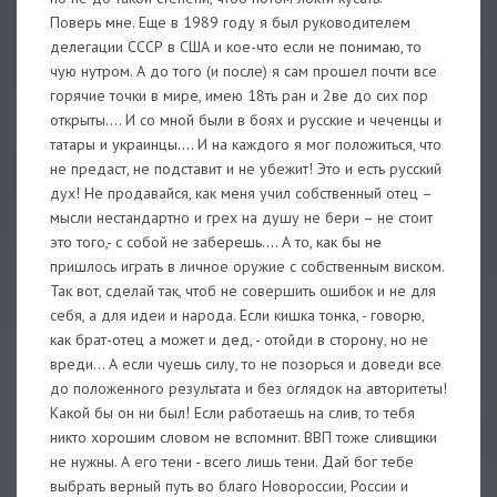
Поверь мне. Еще в 1989 году я был руководителем
делегации СССР в США и кое-что если не понимаю, то
чую нутром. А до того (и после) я сам прошел почти все
горячие точки в мире, имею 18ть ран и 2ве до сих пор
открыты…. И со мной были в боях и русские и чеченцы и
татары и украинцы…. И на каждого я мог положиться, что
не предаст, не подставит и не убежит! Это и есть русский
дух! Не продавайся, как меня учил собственный отец –
мысли нестандартно и грех на душу не бери – не стоит
это того,- с собой не заберешь…. А то, как бы не
пришлось играть в личное оружие с собственным виском.
Так вот, сделай так, чтоб не совершить ошибок и не для
себя, а для идеи и народа. Если кишка тонка, - говорю,
как брат-отец а может и дед, - отойди в сторону, но не
вреди… А если чуешь силу, то не позорься и доведи все
до положенного результата и без оглядок на авторитеты!
Какой бы он ни был! Если работаешь на слив, то тебя
никто хорошим словом не вспомнит. ВВП тоже сливщики
не нужны. А его тени - всего лишь тени. Дай бог тебе
выбрать верный путь во благо Новороссии, России и