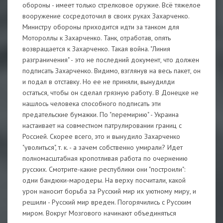
обороны - имеет только стрелковое оружие. Всё тяжелое
вооружение сосредоточил в своих руках Захарченко.
Министру обороны приходится идти за танком для
Мотороллы к Захарченко. Танк, отработав, опять
возвращается к Захарченко. Такая война. "Линия
разграничения" - это не последний документ, что должен
подписать Захарченко. Видимо, взглянув на весь пакет, он
и подал в отставку. Но ее не приняли, вынудилди
остаться, чтобы он сделал грязную работу. В Донецке не
нашлось человека способного подписать эти
предательские бумажки. По "перемирию" - Украина
настаивает на совместном патрулировании границ с
Россией. Скорее всего, это и вынудило Захарченко
"уволиться", т. к. - а зачем собственно умирали? Идет
полномасштабная кропотливая работа по очернению
русских. Смотрите-какие республики они "построили":
одни бандюки-мародеры. На верху посчитали, какой
урон наносит борьба за Русский мир их уютному миру, и
решили - Русский мир вреден. Погорячились с Русским
миром. Вокруг Мозгового начинают объединяться