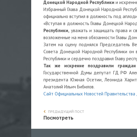
Донецкой Народной Республики
и искренне
Избранный Глава Донецкой Народной Республ
официально вступил в должность под аплод
«Вступая в должность Главы Донецкой Наро
Республики,
уважать и защищать права и св
возложенные на меня обязанности Главы Доне
Затем на сцену поднялся Председатель Ве
Совета Донецкой Народной Республики он 
Республики и сердечно поздравил Главу респ
Так же искренне поздравили гражда
Государственной Думы депутат ГД РФ Алек
президента Южная Осетии, Леонида Харито
Анатолий Ильич Бибилов.
Сайт Официальных Новостей Правительства
ПРЕДЫДУЩИЙ ПОСТ
Посмотреть