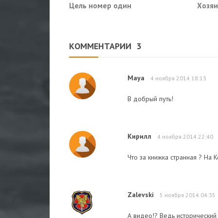
Цель номер один
Хозяи
КОММЕНТАРИИ
3
Maya
4 ноября 2014 18:13
В добрый путь!
Кирилл
4 ноября 2014 22:40
Что за книжка странная ? На 
Zalevski
5 ноября 2014 04:35
А видео!? Ведь исторический 