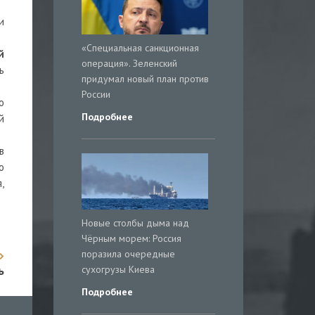
и
«Специальная санкционная
й
операция». Зеленский
ь
придумал новый план против
России
о
Подробнее
й
в
о
,
Новые столбы дыма над
Чёрным морем: Россия
поразила очередные
ь
сухогрузы Киева
Подробнее