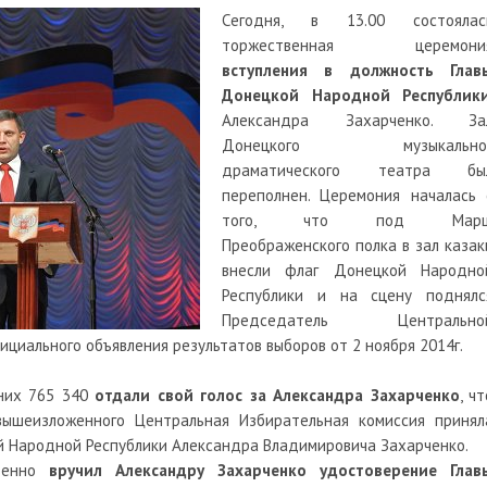
Сегодня, в 13.00 состоялас
торжественная церемони
вступления в должность Глав
Донецкой Народной Республик
Александра Захарченко. За
Донецкого музыкально
драматического театра бы
переполнен. Церемония началась 
того, что под Мар
Преображенского полка в зал казак
внесли флаг Донецкой Народно
Республики и на сцену поднялс
Председатель Центрально
ициального объявления результатов выборов от 2 ноября 2014г.
 них 765 340
отдали свой голос за Александра Захарченко
, чт
вышеизложенного Центральная Избирательная комиссия принял
й Народной Республики Александра Владимировича Захарченко.
твенно
вручил Александру Захарченко удостоверение Глав