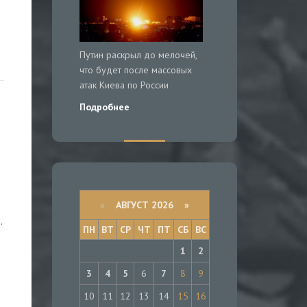
Путин раскрыл до мелочей,
что будет после массовых
атак Киева по России
Подробнее
«
АВГУСТ 2026 »
.
ПН
ВТ
СР
ЧТ
ПТ
СБ
ВС
1
2
3
4
5
6
7
8
9
10
11
12
13
14
15
16