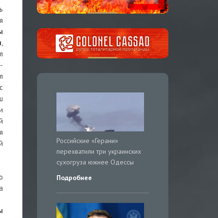
ь
я
ы
и
,
л
-
л
с
ш
и
й
я
Российские «Герани»
й
перехватили три украинских
сухогруза южнее Одессы
о
Подробнее
а
ы