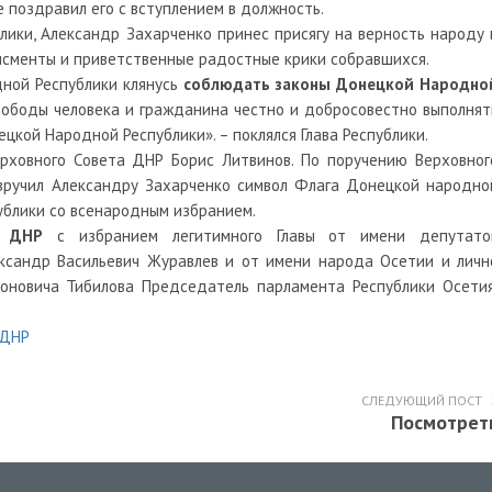
 поздравил его с вступлением в должность.
ики, Александр Захарченко принес присягу на верность народу 
исменты и приветственные радостные крики собравшихся.
дной Республики клянусь
соблюдать законы Донецкой Народно
ободы человека и гражданина честно и добросовестно выполнят
цкой Народной Республики». – поклялся Глава Республики.
рховного Совета ДНР Борис Литвинов. По поручению Верховног
вручил Александру Захарченко символ Флага Донецкой народно
ублики со всенародным избранием.
н ДНР
с избранием легитимного Главы от имени депутато
сандр Васильевич Журавлев и от имени народа Осетии и личн
новича Тибилова Председатель парламента Республики Осетия
 ДНР
СЛЕДУЮЩИЙ ПОСТ
Посмотрет