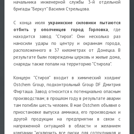
начальника инженерной службы 3-й отдельной
бригады "Беркут" Василия Стрельцова.
С конца июля
украинские силовики пытаются
отбить у ополченцев город Горловка
, где
находится завод "Стирол". Они несколько раз
наносили удары по центру и окраинам города,
расположенного в 37 километрах от Донецка. В
результате были повреждены церковь и жилые дома,
снаряды также попали на территорию "Стирола".
Концерн "Стирол" входит в химический холдинг
Ostchem Group, подконтрольный Group DF Дмитрия
Фирташа. Завод относится к потенциально опасным
производствам; в прошлом году в результате аварии
там погибли шесть человек. В мае Ostchem объявил о
приостановке выпуска аммиака, его производных и
другой продукции на предприятии в связи с
напряженной ситуацией в области и желанием
компании "исключить все риски для сотрудников и