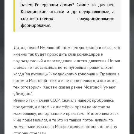
зачем Резервации армия? Cамое то для неё
Козицинские козачки и др неуправляемые, а
соответственно полукриминальные
формирования.
Да, да, точно! Именно об этом неоднократно и писал, что
именно так будет проходить слив командиров и
подразделений а впоследствии и всего движения. Не так
стоишь не так свистишь, не те пуговицы пришиты, хотя
когда "за пуговицы" неоднократно говорили и Стрелков а
потом и Мозговой - никто и не пошевелился, а кто хотел,
тех отговорили. Как там сказал ранее Мозговой "умеют
убеждать".
Именно так и слили СССР. Сначала наверх пробрались
предатели, а потом их шестёрки орали на местах за
махновщину, неподчинение приказам... В итоге никто так
и не пошевелился, а те кто из танков потом лупили по
дому правительства в Москве жалели потом, что не в ту
сторону стреляли.