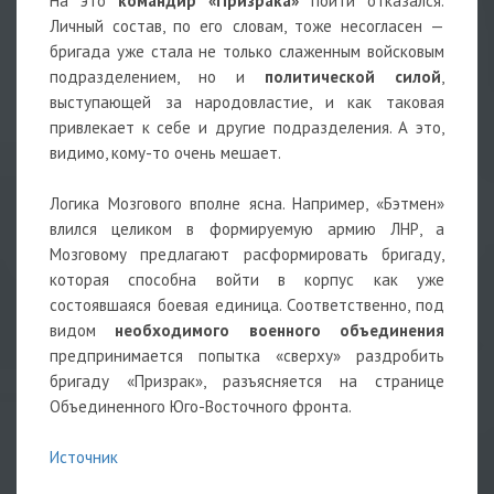
На это
командир «Призрака»
пойти отказался.
Личный состав, по его словам, тоже несогласен —
бригада уже стала не только слаженным войсковым
подразделением, но и
политической силой
,
выступающей за народовластие, и как таковая
привлекает к себе и другие подразделения. А это,
видимо, кому-то очень мешает.
Логика Мозгового вполне ясна. Например, «Бэтмен»
влился целиком в формируемую армию ЛНР, а
Мозговому предлагают расформировать бригаду,
которая способна войти в корпус как уже
состоявшаяся боевая единица. Соответственно, под
видом
необходимого военного объединения
предпринимается попытка «сверху» раздробить
бригаду «Призрак», разъясняется на странице
Объединенного Юго-Восточного фронта.
Источник