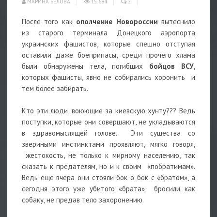
МАРИНА БЕЛОВА
15 684
2
После того как
ополчение Новороссии
вытеснило
из старого терминала Донецкого аэропорта
украинских фашистов, которые спешно отступая
оставили даже боеприпасы, среди прочего хлама
были обнаружены тела, погибших
бойцов ВСУ
,
которых фашисты, явно не собирались хоронить и
тем более забирать.
Кто эти люди, воюющие за киевскую хунту??? Ведь
поступки, которые они совершают, не укладываются
в здравомыслящей голове. Эти существа со
звериными инстинктами проявляют, мягко говоря,
жестокость, не только к мирному населению, так
сказать к предателям, но и к своим «побратимам».
Ведь еще вчера они стояли бок о бок с «братом», а
сегодня этого уже убитого «брата», бросили как
собаку, не предав тело захоронению.