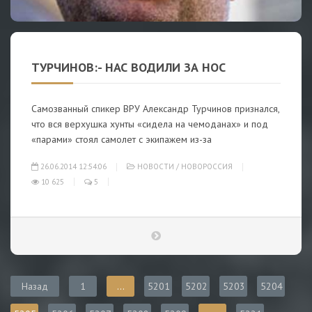
ТУРЧИНОВ:- НАС ВОДИЛИ ЗА НОС
Самозванный спикер ВРУ Александр Турчинов признался,
что вся верхушка хунты «сидела на чемоданах» и под
«парами» стоял самолет с экипажем из-за
26.06.2014 12:54:06
НОВОСТИ
/
НОВОРОССИЯ
10 625
5
Назад
1
...
5201
5202
5203
5204