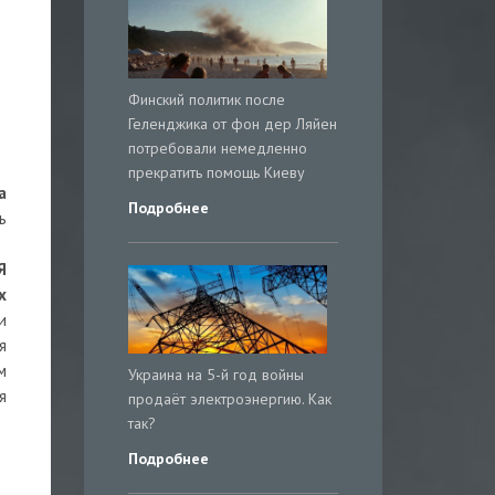
Финский политик после
Геленджика от фон дер Ляйен
потребовали немедленно
прекратить помощь Киеву
а
Подробнее
ь
Я
х
и
я
м
Украина на 5-й год войны
я
продаёт электроэнергию. Как
так?
Подробнее