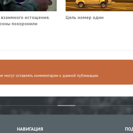
 взаимного истощения.
Цель номер один
роны похоронили
ое превосходство
 не могут оставлять комментарии к данной публикации.
НАВИГАЦИЯ
ПО