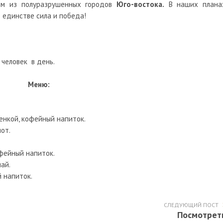
ом из полуразрушенных городов
Юго-востока.
В наших плана
 единстве сила и победа!
 человек в день.
Меню:
енкой, кофейный напиток.
пот.
офейный напиток.
чай.
й напиток.
СЛЕДУЮЩИЙ ПОСТ
Посмотрет