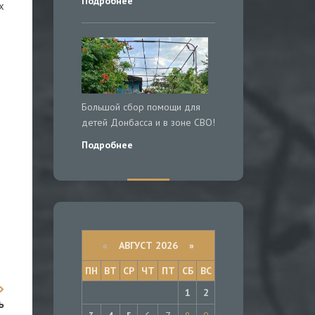
Подробнее
х
Большой сбор помощи для
детей Донбасса и в зоне СВО!
Подробнее
«
АВГУСТ 2026 »
ПН
ВТ
СР
ЧТ
ПТ
СБ
ВС
1
2
ь