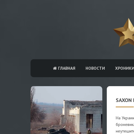
ГЛАВНАЯ
НОВОСТИ
ХРОНИК
SAXON 
На Украи
броневика
неутешит