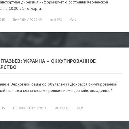
ранспортная дирекция информирует о состоянии Керченской
 на 10:00 21-го марта.
015
КРЫМ
/
РОССИЯ
6 972
1
 ГЛАЗЬЕВ: УКРАИНА – ОККУПИРОВАННОЕ
АРСТВО
ление Верховной рады об объявлении Донбасса оккупированной
ией является клиническим проявлением паранойи, овладевшей
015
НОВОСТИ
/
В МИРЕ
10 717
8