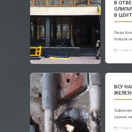
В ОТВ
ОЛИГА
В ЦЕНТ
Люди Кол
бойцов не
22-МАР-2
ВСУ Н
ЖЕЛЕЗ
Зафиксир
здание н
22-МАР-2