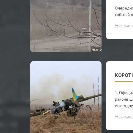
Очередное
событий 
22-МАР-2
КОРОТК
1. Официа
районе Ш
еще одну
22-МАР-2