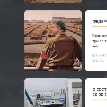
ФЕДЕР
Жизнь по
приходит 
нём
22-МАР-2
11 701
О СОС
10:00 