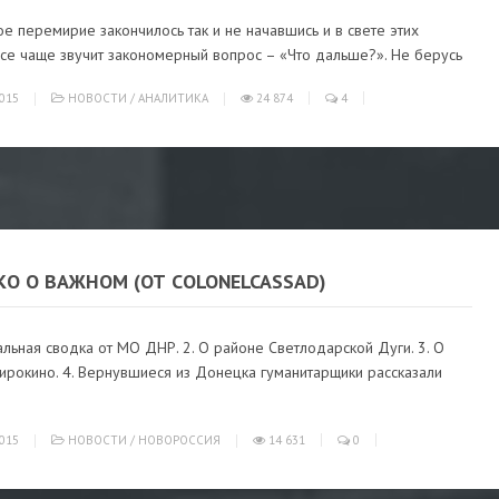
 перемирие закончилось так и не начавшись и в свете этих
все чаще звучит закономерный вопрос – «Что дальше?». Не берусь
015
НОВОСТИ
/
АНАЛИТИКА
24 874
4
О О ВАЖНОМ (ОТ СOLONELCASSAD)
льная сводка от МО ДНР. 2. О районе Светлодарской Дуги. 3. О
ирокино. 4. Вернувшиеся из Донецка гуманитарщики рассказали
015
НОВОСТИ
/
НОВОРОССИЯ
14 631
0