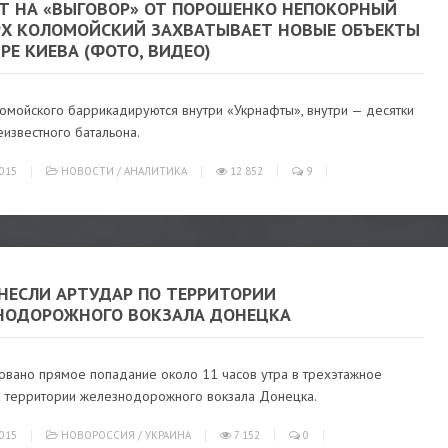
ЕТ НА «ВЫГОВОР» ОТ ПОРОШЕНКО НЕПОКОРНЫЙ
РХ КОЛОМОЙСКИЙ ЗАХВАТЫВАЕТ НОВЫЕ ОБЪЕКТЫ
РЕ КИЕВА (ФОТО, ВИДЕО)
омойского баррикадируются внутри «Укрнафты», внутри — десятки
известного батальона.
015
НОВОСТИ
/
АНАЛИТИКА
12 852
9
АНЕСЛИ АРТУДАР ПО ТЕРРИТОРИИ
НОДОРОЖНОГО ВОКЗАЛА ДОНЕЦКА
овано прямое попадание около 11 часов утра в трехэтажное
а территории железнодорожного вокзала Донецка.
015
НОВОРОССИЯ
/
УКРАИНА
7 152
0