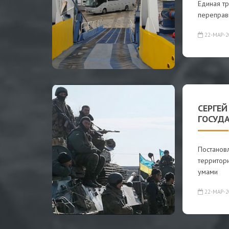
Единая т
переправы
22-МАР-2
СЕРГЕЙ
ГОСУД
Постанов
территор
умами
22-МАР-2