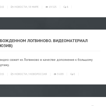
015
НОВОСТИ
/
В МИРЕ
19 325
8
ОБОЖДЕННОМ ЛОГВИНОВО. ВИДЕОМАТЕРИАЛ
ЛЮЗИВ)
видео-сюжет из Логвиново в качестве дополнения к большому
ртажу.
015
НОВОСТИ
/
НОВОРОССИЯ
9 699
0