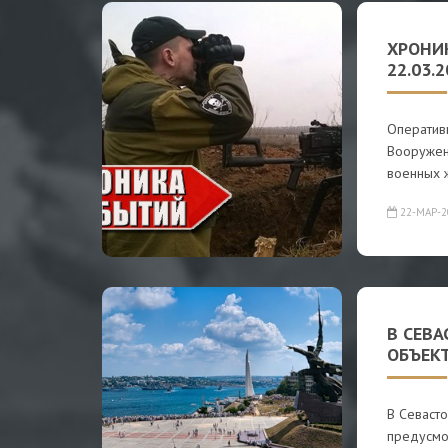
ХРОНИ
22.03.
Оператив
Вооружен
военных 
22-МАР-2
В СЕВА
ОБЪЕК
В Севаст
предусмо