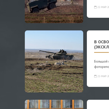
22-МАР-2
В ОСВ
(ЭКСК
Большой 
фоторепо
22-МАР-2