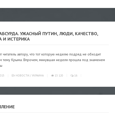
АБСУРДА. УЖАСНЫЙ ПУТИН, ЛЮДИ, КАЧЕСТВО,
А И ИСТЕРИКА
т читатель автору, что тот которую неделю подряд не обходит
м тему Крыма. Впрочем, минувшая неделя прошла под знаменем
ны
015
НОВОСТИ
/
УКРАИНА
13 120
16
ПЛЕНИЕ