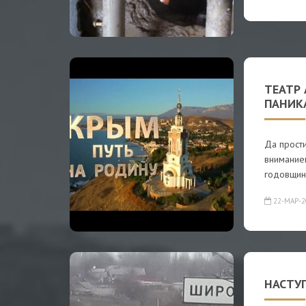
ТЕАТР 
ПАНИК
Да прости
внимание
годовщи
22-МАР-2
НАСТУ