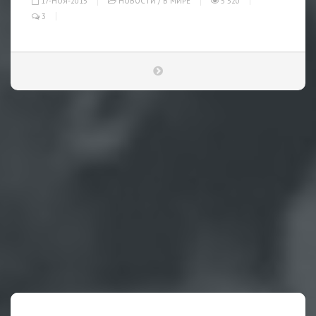
17-НОЯ-2015
НОВОСТИ
/
В МИРЕ
5 520
3