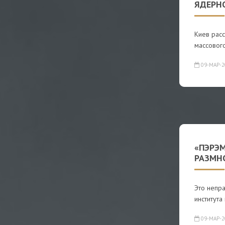
ЯДЕРН
Киев расс
массовог
09-МАР-2
«ПЭРЭ
РАЗМНО
Это непра
института
09-МАР-2