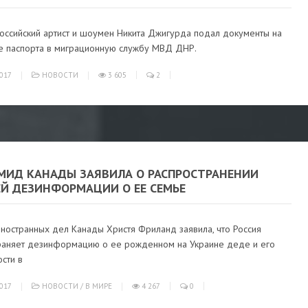
российский артист и шоумен Никита Джигурда подал документы на
е паспорта в миграционную службу МВД ДНР.
017
НОВОСТИ
3 605
2
 МИД КАНАДЫ ЗАЯВИЛА О РАСПРОСТРАНЕНИИ
ЕЙ ДЕЗИНФОРМАЦИИ О ЕЕ СЕМЬЕ
иностранных дел Канады Христя Фриланд заявила, что Россия
раняет дезинформацию о ее рожденном на Украине деде и его
сти в
017
НОВОСТИ
/
В МИРЕ
4 267
0