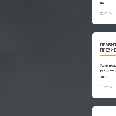
на
09-МАР-2
ПРАВИ
ПРЕЗИ
Удивител
кабинета 
«настоят
09-МАР-2