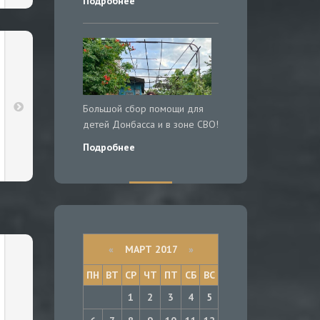
Подробнее
Большой сбор помощи для
детей Донбасса и в зоне СВО!
Подробнее
«
МАРТ 2017
»
ПН
ВТ
СР
ЧТ
ПТ
СБ
ВС
1
2
3
4
5