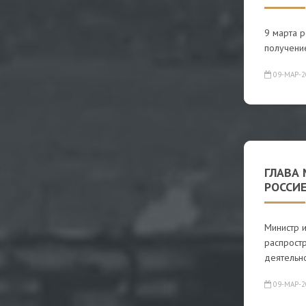
9 марта 
получени
09-МАР-2
ГЛАВА
РОССИ
Министр 
распрост
деятельно
09-МАР-2