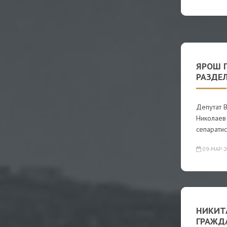
ЯРОШ 
РАЗДЕ
Депутат 
Николаев
сепаратис
09-МАР-2
НИКИТ
ГРАЖД