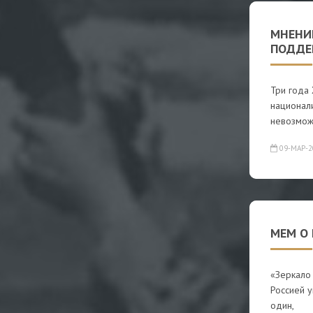
МНЕНИЕ
ПОДДЕ
Три года 
национал
невозмо
09-МАР-2
МЕМ О
«Зеркало
Россией у
один,