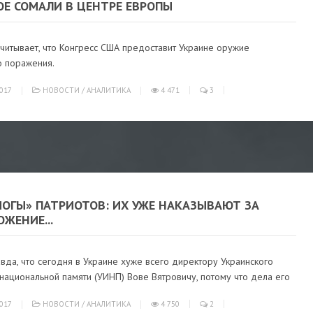
ОЕ СОМАЛИ В ЦЕНТРЕ ЕВРОПЫ
читывает, что Конгресс США предоставит Украине оружие
о поражения.
017
НОВОСТИ
/
АНАЛИТИКА
4 471
3
МОГЫ» ПАТРИОТОВ: ИХ УЖЕ НАКАЗЫВАЮТ ЗА
ЖЕНИЕ...
вда, что сегодня в Украине хуже всего директору Украинского
 национальной памяти (УИНП) Вове Вятровичу, потому что дела его
017
НОВОСТИ
/
АНАЛИТИКА
4 750
2