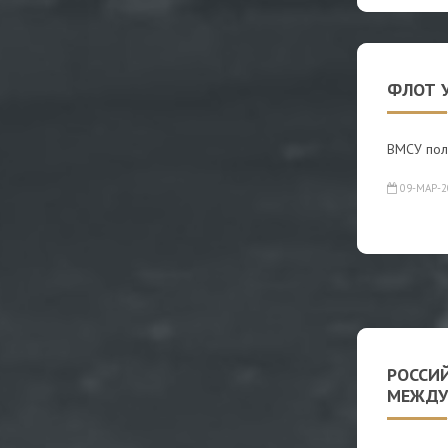
ФЛОТ 
ВМСУ пол
09-МАР-2
РОССИ
МЕЖД