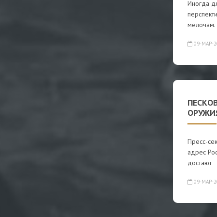
Иногда дл
перспект
мелочам.
09-МАР-2
ПЕСКО
ОРУЖИ
Пресс-се
адрес Рос
достают
09-МАР-2