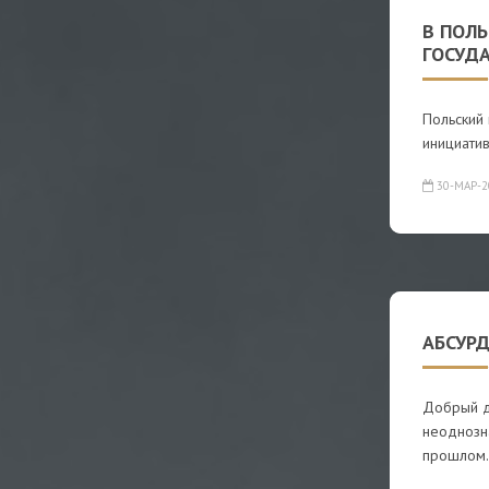
В ПОЛ
ГОСУД
Польский 
инициатив
30-МАР-2
АБСУРД
Добрый де
неоднозн
прошлом.