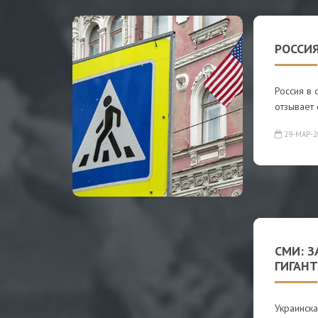
РОССИЯ
Россия в 
отзывает 
29-МАР-2
СМИ: 
ГИГАН
Украинск