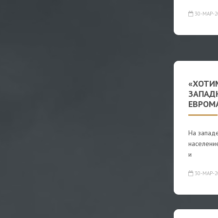
30-МАР-2
«ХОТИМ
ЗАПАД
ЕВРОМ
На запад
населени
и
30-МАР-2