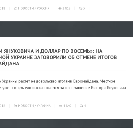
018
НОВОСТИ
/
РОССИЯ
2 818
3
 ЯНУКОВИЧА И ДОЛЛАР ПО ВОСЕМЬ»: НА
НОЙ УКРАИНЕ ЗАГОВОРИЛИ ОБ ОТМЕНЕ ИТОГОВ
АЙДАНА
е Украины растет недовольство итогами Евромайдана. Местное
е уже в открытую высказывается за возвращение Виктора Януковича
018
НОВОСТИ
/
УКРАИНА
4 840
4