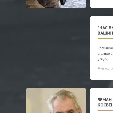
"НАС В
ВАШИН
Российски
столице 
услуги,
30-МАР-2
ЗЕМАН
КОСВЕ