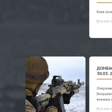
Киев хоче
30-МАР-2
ДОНБА
30.03. 
Оператив
Вооружен
военных 
30-МАР-2