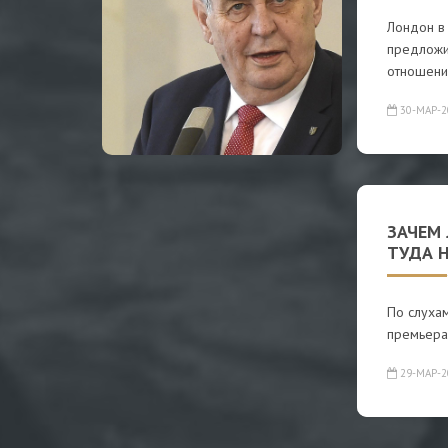
Лондон в 
предложил
отношени
30-МАР-2
ЗАЧЕМ 
ТУДА 
По слухам
премьера
29-МАР-2