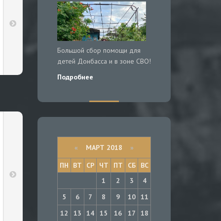
Большой сбор помощи для
детей Донбасса и в зоне СВО!
Подробнее
«
МАРТ 2018
»
ПН
ВТ
СР
ЧТ
ПТ
СБ
ВС
1
2
3
4
5
6
7
8
9
10
11
12
13
14
15
16
17
18