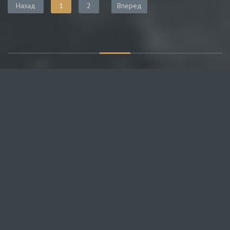
Назад
1
2
Вперед
О САЙТЕ
Публикуем различные мнения, статьи и видеоматериалы.
Посетителям нашего сайта предоставляем возможность
общения на портале – вы можете комментировать
публикации и добавлять свои.
НОВОСТИ