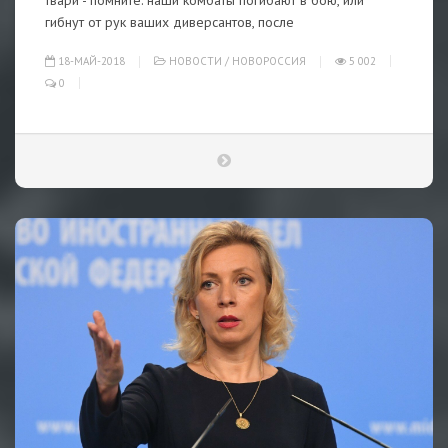
твари - помните: наши комбаты погибают в бою, или
гибнут от рук ваших диверсантов, после
18-МАЙ-2018
НОВОСТИ
/
НОВОРОССИЯ
5 002
0