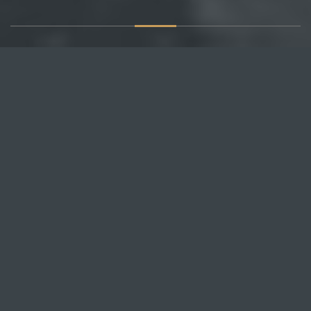
О САЙТЕ
Публикуем различные мнения, статьи и видеоматериалы.
Посетителям нашего сайта предоставляем возможность
общения на портале – вы можете комментировать
публикации и добавлять свои.
НОВОСТИ
Все новости