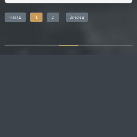
Назад
1
2
Вперед
О САЙТЕ
Публикуем различные мнения, статьи и видеоматериалы.
Посетителям нашего сайта предоставляем возможность
общения на портале – вы можете комментировать
публикации и добавлять свои.