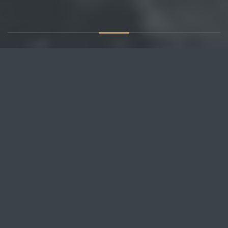
О САЙТЕ
Публикуем различные мнения, статьи и видеоматериалы.
Посетителям нашего сайта предоставляем возможность
общения на портале – вы можете комментировать
публикации и добавлять свои.
НОВОСТИ
Все новости