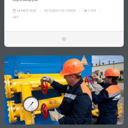
14-ИЮЛ-2020
НОВОСТИ
/
КРЫМ
2 434
0