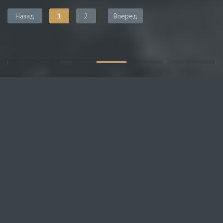
Назад
1
2
Вперед
О САЙТЕ
Публикуем различные мнения, статьи и видеоматериалы.
Посетителям нашего сайта предоставляем возможность
общения на портале – вы можете комментировать
публикации и добавлять свои.
НОВОСТИ