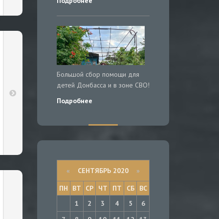
Подробнее
Большой сбор помощи для
детей Донбасса и в зоне СВО!
Подробнее
«
СЕНТЯБРЬ 2020
»
ПН
ВТ
СР
ЧТ
ПТ
СБ
ВС
1
2
3
4
5
6