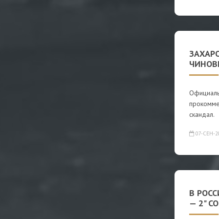
ЗАХАР
ЧИНОВ
Официаль
прокомме
скандал.
07-СЕН-2
В РОС
— 2" С