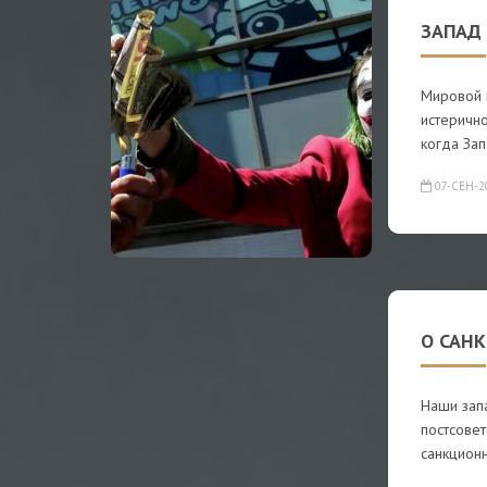
ЗАПАД
Мировой 
истеричн
когда За
07-СЕН-2
О САН
Наши зап
постсовет
санкцион