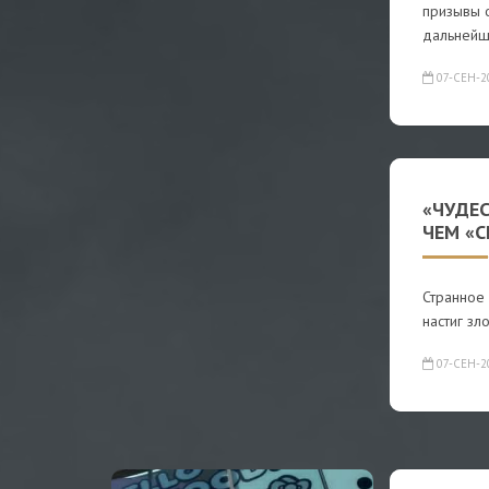
призывы о
дальней
07-СЕН-2
«ЧУДЕ
ЧЕМ «
Странное 
настиг зл
07-СЕН-2