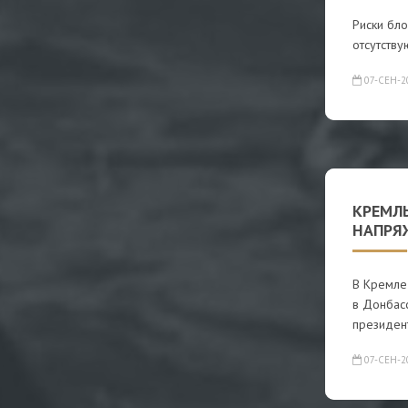
Риски бло
отсутству
07-СЕН-2
КРЕМЛ
НАПРЯ
В Кремле
в Донбасс
президен
07-СЕН-2