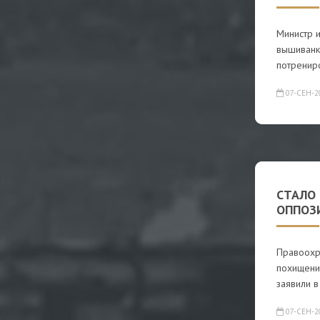
Министр 
вышиванку
потренир
07-СЕН-2
СТАЛО
ОППОЗ
Правоохр
похищени
заявили в
07-СЕН-2