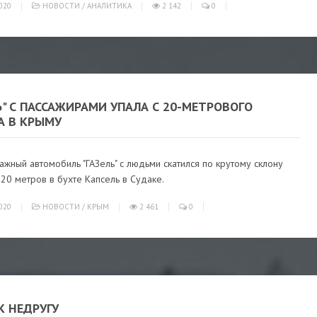
020
НОВОСТИ
/
АНАЛИТИКА
2 142
0
Ь" С ПАССАЖИРАМИ УПАЛА С 20-МЕТРОВОГО
А В КРЫМУ
жный автомобиль "ГАЗель" с людьми скатился по крутому склону
20 метров в бухте Капсель в Судаке.
020
НОВОСТИ
/
КРЫМ
2 461
0
К НЕДРУГУ