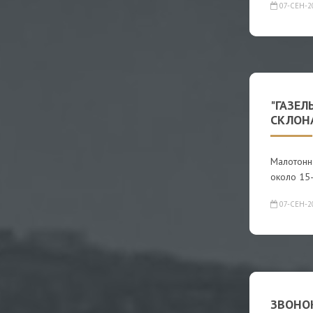
07-СЕН-2
"ГАЗЕЛ
СКЛОН
Малотонна
около 15-
07-СЕН-2
ЗВОНО