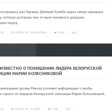
иностранных дел Украины Дмитрий Кулеба надел самую нарядную
, которая досталась ему от ныне покойного дедушки,
овал перед
020
НОВОСТИ
/
АНАЛИТИКА
3 009
0
 ИЗВЕСТНО О ПОХИЩЕНИИ ЛИДЕРА БЕЛОРУССКОЙ
ИЦИИ МАРИИ КОЛЕСНИКОВОЙ
анительные органы Минска уточняют информацию о якобы
и одного из лидеров белорусской оппозиции Марии Колесниковой,
020
НОВОСТИ
/
В МИРЕ
2 094
0