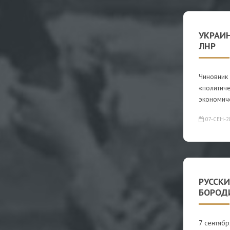
УКРАИН
ЛНР
Чиновник
«политиче
экономич
07-СЕН-2
РУССКИ
БОРОД
7 сентяб