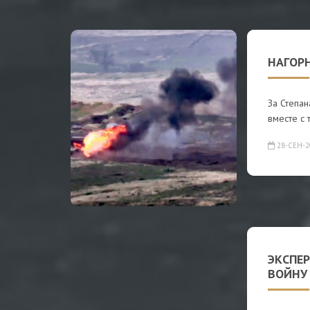
НАГОР
За Степан
вместе с 
28-СЕН-2
ЭКСПЕ
ВОЙНУ 