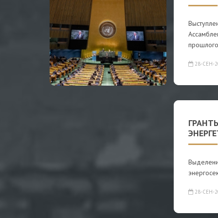
Выступле
Ассамбле
прошлого
28-СЕН-2
ГРАНТ
ЭНЕРГ
Выделени
энергосе
28-СЕН-2