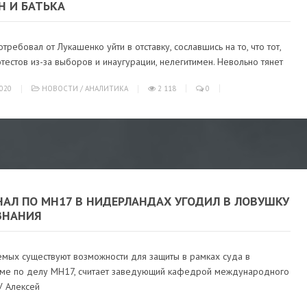
Н И БАТЬКА
требовал от Лукашенко уйти в отставку, сославшись на то, что тот,
тестов из-за выборов и инаугурации, нелегитимен. Невольно тянет
020
НОВОСТИ
/
АНАЛИТИКА
2 118
0
НАЛ ПО MH17 В НИДЕРЛАНДАХ УГОДИЛ В ЛОВУШКУ
ЗНАНИЯ
емых существуют возможности для защиты в рамках суда в
ме по делу MH17, считает заведующий кафедрой международного
У Алексей