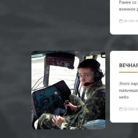
Ранее со 
военное 
28-СЕН-2
ВЕЧНАЯ
Этого пар
мальчишка
небо
28-СЕН-2