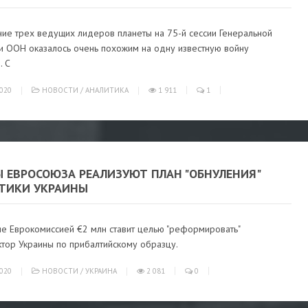
ние трех ведущих лидеров планеты на 75-й сессии Генеральной
и ООН оказалось очень похожим на одну известную войну
. С
020
НОВОСТИ
/
АНАЛИТИКА
1 911
1
Ы ЕВРОСОЮЗА РЕАЛИЗУЮТ ПЛАН "ОБНУЛЕНИЯ"
ЕТИКИ УКРАИНЫ
е Еврокомиссией €2 млн ставит целью "реформировать"
ктор Украины по прибалтийскому образцу.
020
НОВОСТИ
/
УКРАИНА
2 081
0