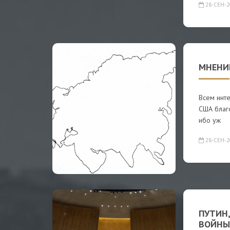
28-СЕН-2
МНЕНИ
Всем инт
США благо
ибо уж
28-СЕН-2
ПУТИН,
ВОЙНЫ