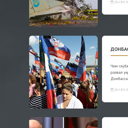
28-СЕН-2
ДОНБАС
Чем глубж
развал ук
Донбасса
28-СЕН-2