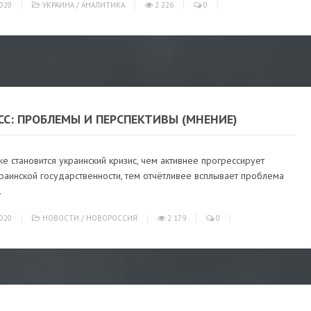
020
УКРАИНА
/
АНАЛИТИКА
2 226
0
С: ПРОБЛЕМЫ И ПЕРСПЕКТИВЫ (МНЕНИЕ)
е становится украинский кризис, чем активнее прогрессирует
раинской государственности, тем отчётливее всплывает проблема
.
020
НОВОСТИ
/
НОВОРОССИЯ
2 179
0