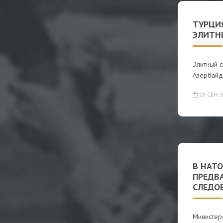
ТУРЦИ
ЭЛИТН
Элитный с
Азербайд
28-СЕН-2
В НАТ
ПРЕДВ
СЛЕДО
Министер