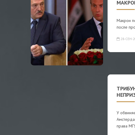
МАКРО
Макрон по
после про
28-СЕН-2
ТРИБУ
НЕПРИ
У обвиня
Амстерда
права МГ