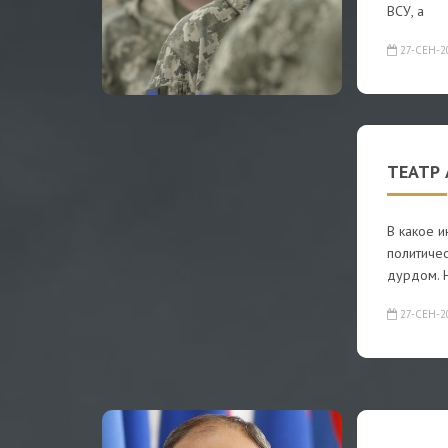
ВСУ, а
27-СЕН-2
ТЕАТР 
В какое 
политиче
дурдом. Н
27-СЕН-2