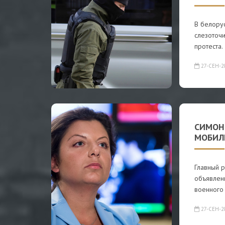
В белору
слезоточ
протеста.
27-СЕН-2
СИМОН
МОБИЛ
Главный 
объявлен
военного
27-СЕН-2