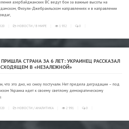
ления азербайджанских ВС ведут бои за важные высоты на
гдамском, Физули-Джебраильском направлениях и в направлении
овдаг,
020
НОВОСТИ
/
В МИРЕ
1 932
0
 ПРИШЛА СТРАНА ЗА 6 ЛЕТ: УКРАИНЕЦ РАССКАЗАЛ
ИСХОДЯЩЕМ В «НЕЗАЛЕЖНОЙ»
, что это дно, но снизу постучали. Нет предела деградации – под
визом Украина идет к своему светлому демократическому
.
020
НОВОСТИ
/
АНАЛИТИКА
2 991
0