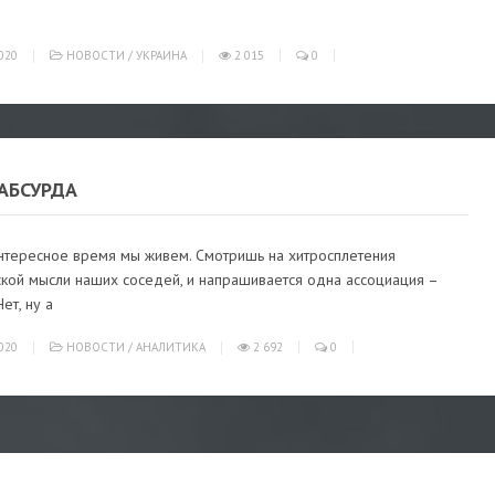
020
НОВОСТИ
/
УКРАИНА
2 015
0
АБСУРДА
интересное время мы живем. Смотришь на хитросплетения
ской мысли наших соседей, и напрашивается одна ассоциация –
ет, ну а
020
НОВОСТИ
/
АНАЛИТИКА
2 692
0