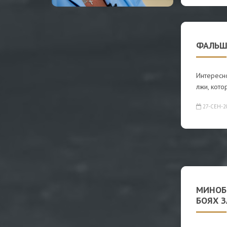
ФАЛЬШ
Интересн
лжи, кото
27-СЕН-2
МИНОБ
БОЯХ 