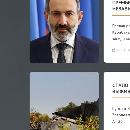
ПРЕМЬ
НЕЗАВ
Ереван р
Карабаха
заседани
27-СЕН-2
СТАЛО
ВЫЖИВ
Курсант 
Золочевск
Ан-26,