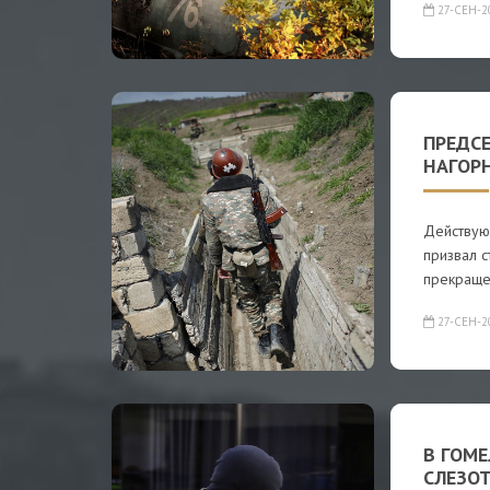
27-СЕН-2
ПРЕДСЕ
НАГОР
Действую
призвал 
прекраще
27-СЕН-2
В ГОМ
СЛЕЗО