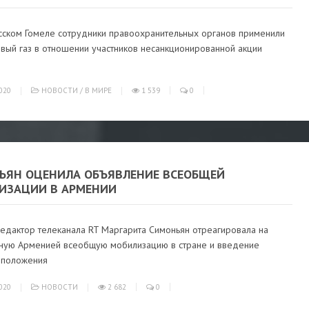
сском Гомеле сотрудники правоохранительных органов применили
ивый газ в отношении участников несанкционированной акции
020
НОВОСТИ
/
В МИРЕ
1 539
0
ЬЯН ОЦЕНИЛА ОБЪЯВЛЕНИЕ ВСЕОБЩЕЙ
ИЗАЦИИ В АРМЕНИИ
редактор телеканала RT Маргарита Симоньян отреагировала на
ную Арменией всеобщую мобилизацию в стране и введение
 положения
020
НОВОСТИ
2 682
0