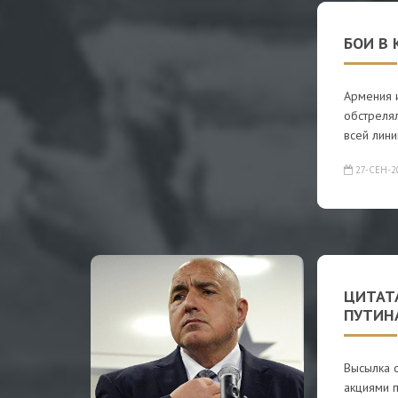
БОИ В 
Армения 
обстрелял
всей лини
27-СЕН-2
ЦИТАТ
ПУТИН
Высылка с
акциями п