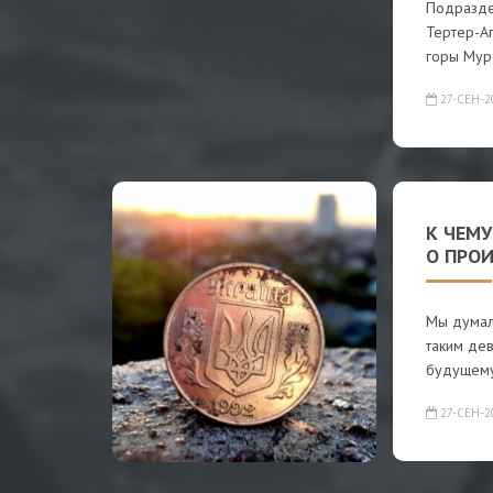
Подразде
Тертер-А
горы Мур
27-СЕН-2
К ЧЕМУ
О ПРО
Мы думали
таким де
будущему
27-СЕН-2