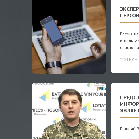
ЭКСПЕР
ПЕРСО
Россия на
использу
опасности
24-ИЮН-
ПРЕДС
ИНФОР
ЯВЛЯЕ
Генштаб 