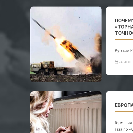
ПОЧЕМ
«ТОРН
ТОЧНО
Русские Р
24-ИЮН-
ЕВРОП
Германия
газа по «