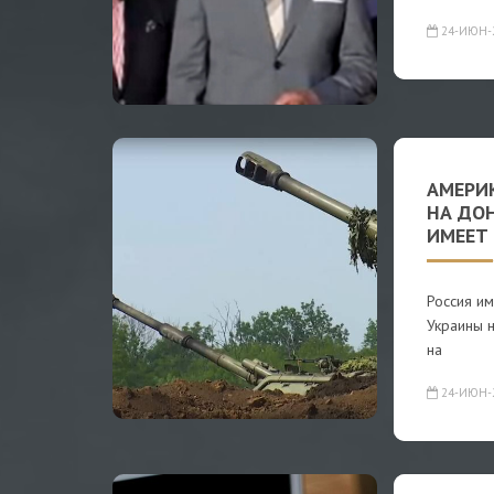
24-ИЮН-
АМЕРИ
НА ДОН
ИМЕЕТ
Россия и
Украины 
на
24-ИЮН-