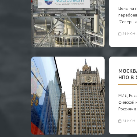
Цены на 
перебоев 
"Северны
24-ИЮН-
МОСКВ
НПО В
МИД Росси
финской 
Россия» в
24-ИЮН-