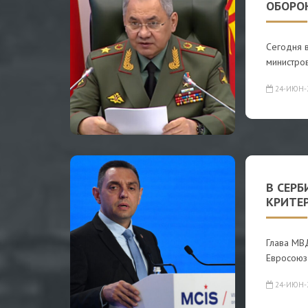
ОБОРО
Сегодня 
министро
24-ИЮН-
В СЕР
КРИТЕР
Глава МВД
Евросоюз
24-ИЮН-