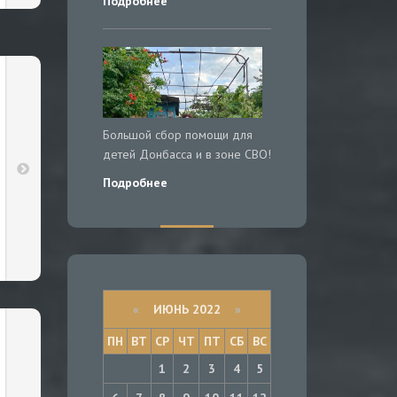
Подробнее
Большой сбор помощи для
детей Донбасса и в зоне СВО!
Подробнее
«
ИЮНЬ 2022
»
ПН
ВТ
СР
ЧТ
ПТ
СБ
ВС
1
2
3
4
5