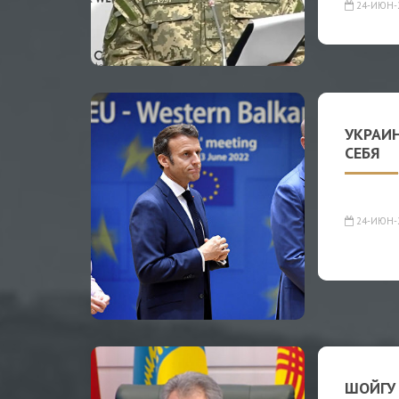
24-ИЮН-
УКРАИН
СЕБЯ
24-ИЮН-
ШОЙГУ