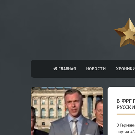
ГЛАВНАЯ
НОВОСТИ
ХРОНИК
В ФРГ
РУССК
В Германи
партии «А