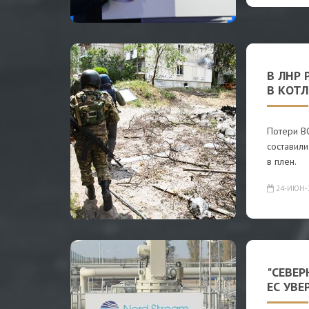
В ЛНР 
В КОТЛ
Потери ВС
составил
в плен.
24-ИЮН-
"СЕВЕР
ЕС УВЕ