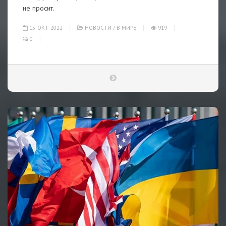
не просит.
15-ОКТ-2022
НОВОСТИ
/
В МИРЕ
919
0