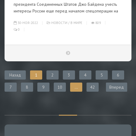
президента Соединенных Штатов Джо Байдена учесть
интересы России еще перед началом спецоперации на
30-НОЯ-2022
НОВОСТИ
/
В МИРЕ
809
0
Назад
1
2
3
4
5
6
7
8
9
10
...
42
Вперед