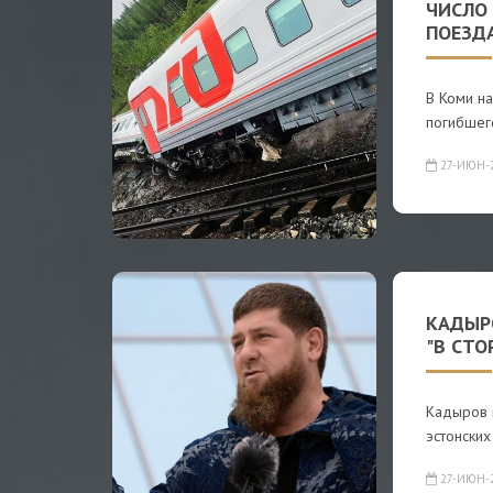
ЧИСЛО
ПОЕЗД
В Коми н
погибшег
27-ИЮН-
КАДЫР
"В СТО
Кадыров 
эстонских
27-ИЮН-