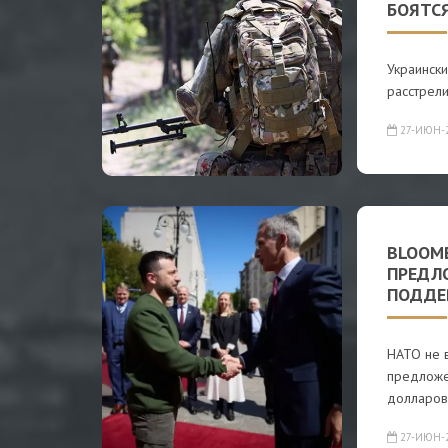
БОЯТС
Украинск
расстрели
27-ИЮН-
BLOOM
ПРЕДЛ
ПОДДЕ
НАТО не 
предложе
долларов
27-ИЮН-