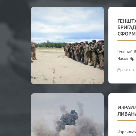
ГЕНШТА
БРИГА
СФОРМ
Генштаб 
Часов Яр
27-ИЮН-
ИЗРАИЛ
ЛИВАН
Израильс