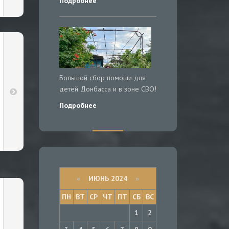
Подробнее
Большой сбор помощи для
детей Донбасса и в зоне СВО!
Подробнее
«
ИЮНЬ 2024
»
ПН
ВТ
СР
ЧТ
ПТ
СБ
ВС
1
2