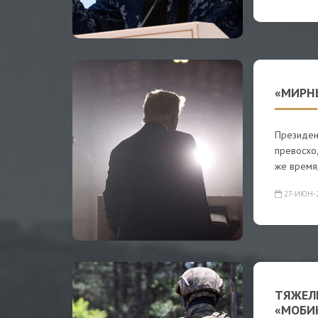
«МИРН
Президен
превосхо
же время
27-ИЮН-
ТЯЖЕЛЫ
«МОБИ