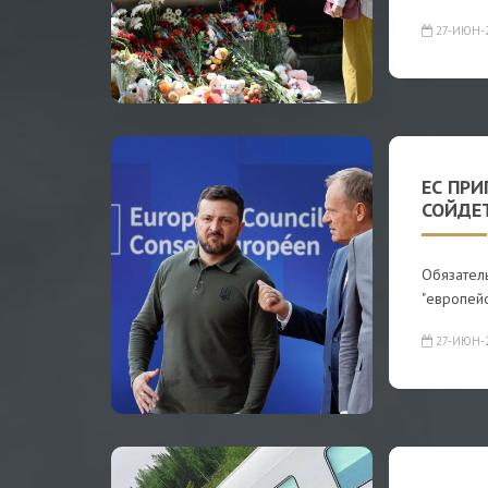
27-ИЮН-
ЕС ПРИ
СОЙДЕТ
Обязатель
"европейс
27-ИЮН-