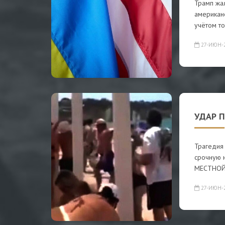
Трамп жа
американ
учётом то
27-ИЮН-
УДАР 
Трагедия
срочную 
МЕСТНОЙ
27-ИЮН-