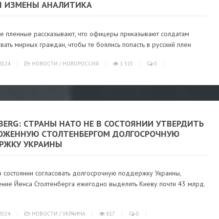
Я ИЗМЕНЫ АНАЛИТИКА
ие пленные рассказывают, что офицеры приказывают солдатам
вать мирных граждан, чтобы те боялись попасть в русский плен
2024
НОВОСТИ
/
НОВОРОССИЯ
1 315
0
BERG: СТРАНЫ НАТО НЕ В СОСТОЯНИИ УТВЕРДИТЬ
ОЖЕННУЮ СТОЛТЕНБЕРГОМ ДОЛГОСРОЧНУЮ
РЖКУ УКРАИНЫ
в состоянии согласовать долгосрочную поддержку Украины,
ние Йенса Столтенберга ежегодно выделять Киеву почти 43 млрд.
2024
НОВОСТИ
/
УКРАИНА
817
0