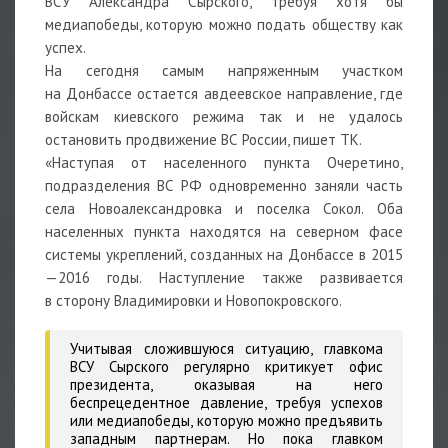
ВСУ Александра Сырского, требуя хотя бы
медиапобеды, которую можно подать обществу как
успех.
На сегодня самым напряженным участком
на Донбассе остается авдеевское направление, где
войскам киевского режима так и не удалось
остановить продвижение ВС России, пишет ТК.
«Наступая от населенного пункта Очеретино,
подразделения ВС РФ одновременно заняли часть
села Новоалександровка и поселка Сокол. Оба
населенных пункта находятся на северном фасе
системы укреплений, созданных на Донбассе в 2015
—2016 годы. Наступление также развивается
в сторону Владимировки и Новопокровского.
Учитывая сложившуюся ситуацию, главкома
ВСУ Сырского регулярно критикует офис
президента, оказывая на него
беспрецедентное давление, требуя успехов
или медиапобеды, которую можно предъявить
западным партнерам. Но пока главком