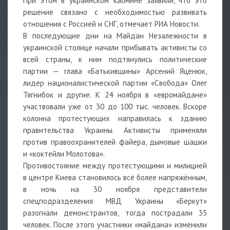
При этом в украинском кабмине заявили, что это
решение связано с необходимостью развивать
отношения с Россией и СНГ, отмечает РИА Новости.
В последующие дни на Майдан Незалежности в
украинской столице начали прибывать активисты со
всей страны, к ним подтянулись политические
партии — глава «Батькивщины» Арсений Яценюк,
лидер националистической партии «Свобода» Олег
Тягнибок и другие. К 24 ноября в «евромайдане»
участвовали уже от 30 до 100 тыс. человек. Вскоре
колонна протестующих направилась к зданию
правительства Украины. Активисты применяли
против правоохранителей файера, дымовые шашки
и «коктейли Молотова».
Противостояние между протестующими и милицией
в центре Киева становилось всё более напряжённым,
в ночь на 30 ноября представители
спецподразделения МВД Украины «Беркут»
разогнали демонстрантов, тогда пострадали 35
человек. После этого участники «майдана» изменили