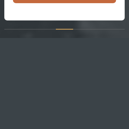
О САЙТЕ
Публикуем различные мнения, статьи и видеоматериалы.
Посетителям нашего сайта предоставляем возможность
общения на портале – вы можете комментировать
публикации и добавлять свои.
НОВОСТИ