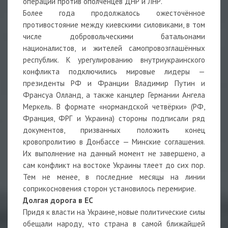
операции против ополченцев ДНР и ЛНР.
Более года продолжалось ожесточённое
противостояние между киевскими силовиками, в том
числе добровольческими батальонами
националистов, и жителей самопровозглашённых
республик. К урегулированию внутриукраинского
конфликта подключились мировые лидеры —
президенты РФ и Франции Владимир Путин и
Франсуа Олланд, а также канцлер Германии Ангела
Меркель. В формате «нормандской четвёрки» (РФ,
Франция, ФРГ и Украина) стороны подписали ряд
документов, призванных положить конец
кровопролитию в Донбассе — Минские соглашения.
Их выполнение на данный момент не завершено, а
сам конфликт на востоке Украины тлеет до сих пор.
Тем не менее, в последние месяцы на линии
соприкосновения сторон установилось перемирие.
Долгая дорога в ЕС
Придя к власти на Украине, новые политические силы
обещали народу, что страна в самой ближайшей