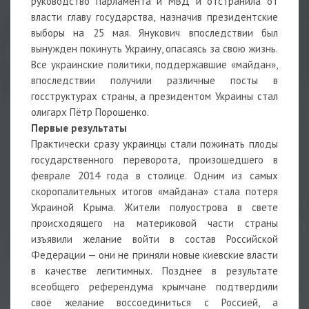
руководство парламента и МВД и отстранила от
власти главу государства, назначив президентские
выборы на 25 мая. Янукович впоследствии был
вынужден покинуть Украину, опасаясь за свою жизнь.
Все украинские политики, поддержавшие «майдан»,
впоследствии получили различные посты в
госструктурах страны, а президентом Украины стал
олигарх Пётр Порошенко.
Первые результаты
Практически сразу украинцы стали пожинать плоды
государственного переворота, произошедшего в
феврале 2014 года в столице. Одним из самых
скоропалительных итогов «майдана» стала потеря
Украиной Крыма. Жители полуострова в свете
происходящего на материковой части страны
изъявили желание войти в состав Российской
Федерации — они не приняли новые киевские власти
в качестве легитимных. Позднее в результате
всеобщего референдума крымчане подтвердили
своё желание воссоединиться с Россией, а