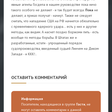
явные агенты Госдепа в нашем руководстве пока ничо
такого особого не делают - и так будет всегда.
Пока
не
делают, а приказ получат - начнут. Также не следует
считать, что нападение США на РФ начнется обязательно
с превентивного ядерного удара... есть у них и другие
методы, как видим. А насчет поздно боржоми пить - есть
вообще-то методы борьбы. В Штатах же и
разработанные, кстати - упрощенный порядок
судопроизводства, введенный судьей Линчем на Диком
Западе - и ККК!..
ОСТАВИТЬ КОММЕНТАРИЙ
Информация
Посетители, находящиеся в группе
Гости
, не
могут оставлять комментарии к данной