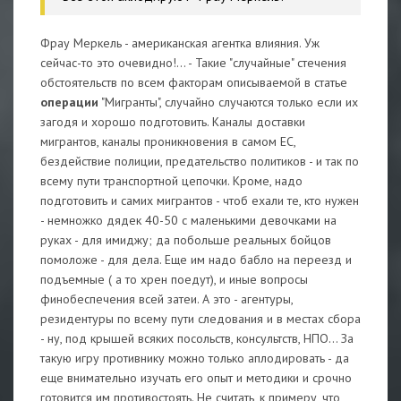
Фрау Меркель - американская агентка влияния. Уж
сейчас-то это очевидно!... - Такие "случайные" стечения
обстоятельств по всем факторам описываемой в статье
операции
"Мигранты", случайно случаются только если их
загодя и хорошо подготовить. Каналы доставки
мигрантов, каналы проникновения в самом ЕС,
бездействие полиции, предательство политиков - и так по
всему пути транспортной цепочки. Кроме, надо
подготовить и самих мигрантов - чтоб ехали те, кто нужен
- немножко дядек 40-50 с маленькими девочками на
руках - для имиджу; да побольше реальных бойцов
помоложе - для дела. Еще им надо бабло на переезд и
подъемные ( а то хрен поедут), и иные вопросы
финобеспечения всей затеи. А это - агентуры,
резидентуры по всему пути следования и в местах сбора
- ну, под крышей всяких посольств, консультств, НПО... За
такую игру противнику можно только аплодировать - да
еще внимательно изучать его опыт и методики и срочно
готовится им противостоять. Не считать, к примеру, что