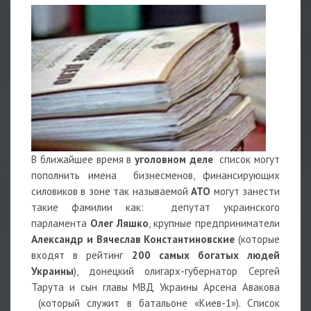
В ближайшее время в
уголовном деле
список могут
пополнить имена бизнесменов, финансирующих
силовиков в зоне так называемой
АТО
могут занести
такие фамилии как: депутат украинского
парламента
Олег Ляшко
, крупные предприниматели
Александр и Вячеслав Константиновские
(которые
входят в рейтинг
200 самых богатых людей
Украины
), донецкий олигарх-губернатор Сергей
Тарута и сын главы МВД Украины Арсена Авакова
(который служит в батальоне «Киев-1»). Список